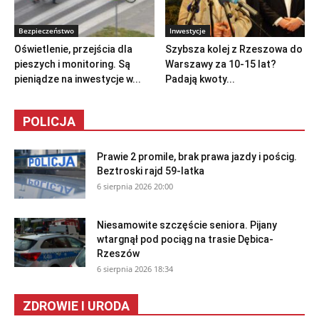
Bezpieczeństwo
Inwestycje
Oświetlenie, przejścia dla
Szybsza kolej z Rzeszowa do
pieszych i monitoring. Są
Warszawy za 10-15 lat?
pieniądze na inwestycje w...
Padają kwoty...
POLICJA
Prawie 2 promile, brak prawa jazdy i pościg.
Beztroski rajd 59-latka
6 sierpnia 2026 20:00
Niesamowite szczęście seniora. Pijany
wtargnął pod pociąg na trasie Dębica-
Rzeszów
6 sierpnia 2026 18:34
ZDROWIE I URODA