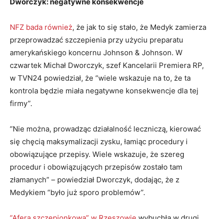
Dworczyk: negatywne konsekwencje
NFZ bada również
, że jak to się stało, że Medyk zamierza
przeprowadzać szczepienia przy użyciu preparatu
amerykańskiego koncernu Johnson & Johnson. W
czwartek Michał Dworczyk, szef Kancelarii Premiera RP,
w TVN24 powiedział, że “wiele wskazuje na to, że ta
kontrola będzie miała negatywne konsekwencje dla tej
firmy”.
“Nie można, prowadząc działalność leczniczą, kierować
się chęcią maksymalizacji zysku, łamiąc procedury i
obowiązujące przepisy. Wiele wskazuje, że szereg
procedur i obowiązujących przepisów zostało tam
złamanych” – powiedział Dworczyk, dodając, że z
Medykiem “było już sporo problemów”.
“Afera szczepionkowa” w Rzeszowie
wybuchła w drugi