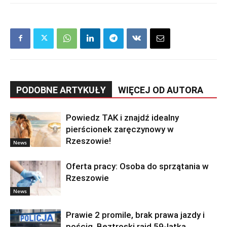
PODOBNE ARTYKUŁY
WIĘCEJ OD AUTORA
Powiedz TAK i znajdź idealny
pierścionek zaręczynowy w
Rzeszowie!
News
Oferta pracy: Osoba do sprzątania w
Rzeszowie
News
Prawie 2 promile, brak prawa jazdy i
pościg. Beztroski rajd 59-latka