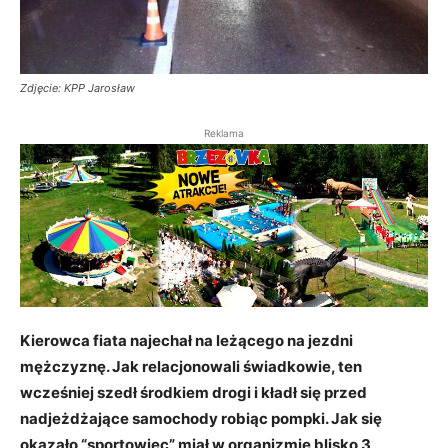
Zdjęcie: KPP Jarosław
Reklama
Kierowca fiata najechał na leżącego na jezdni
mężczyznę. Jak relacjonowali świadkowie, ten
wcześniej szedł środkiem drogi i kładł się przed
nadjeżdżające samochody robiąc pompki. Jak się
okazało “sportowiec” miał w organizmie blisko 3