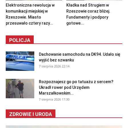
Elektroniczna rewolucja w
Kładka nad Strugiem w
komunikacji miejskiej w
Rzeszowie coraz bliżej.
Rzeszowie. Miasto
Fundamenty i podpory
przesuwało cztery razy...
gotowe...
POLICJA
Dachowanie samochodu na DK94. Udało się
wyjść bez szwanku
7 sierpnia 2026 22:14
Rozpoznajesz go po tatuażu z sercem?
Ukradł rower pod Urzędem
Marszałkowskim...
7 sierpnia 2026 17:30
ZDROWIE I URODA