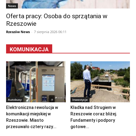
News
Oferta pracy: Osoba do sprzątania w
Rzeszowie
Rzeszów News
-
7 sierpnia 2026 06:11
KOMUNIKACJA
Autobusy
Inwestycje
Elektroniczna rewolucja w
Kładka nad Strugiem w
komunikacji miejskiej w
Rzeszowie coraz bliżej.
Rzeszowie. Miasto
Fundamenty i podpory
przesuwało cztery razy...
gotowe...