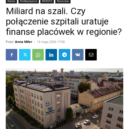
News
Podkarpacie
MIASTA
Rzeszów
Miliard na szali. Czy
połączenie szpitali uratuje
finanse placówek w regionie?
Przez
Anna Miler
-
14 maja 2026 17:00