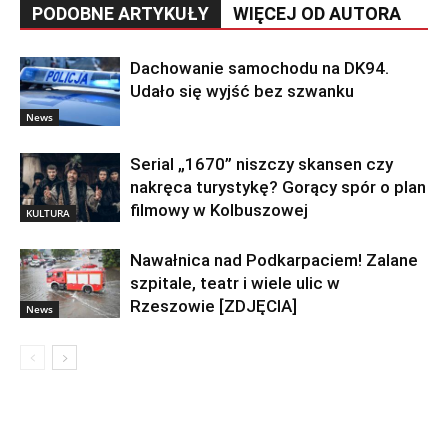
PODOBNE ARTYKUŁY
WIĘCEJ OD AUTORA
Dachowanie samochodu na DK94.
Udało się wyjść bez szwanku
News
Serial „1670” niszczy skansen czy
nakręca turystykę? Gorący spór o plan
filmowy w Kolbuszowej
KULTURA
Nawałnica nad Podkarpaciem! Zalane
szpitale, teatr i wiele ulic w
Rzeszowie [ZDJĘCIA]
News