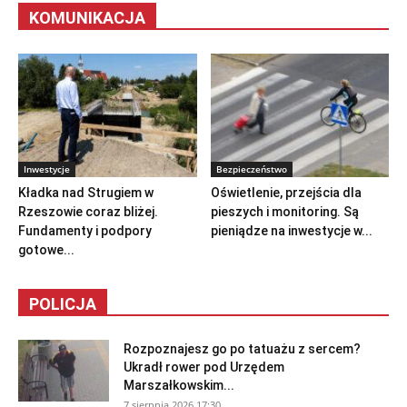
KOMUNIKACJA
Inwestycje
Bezpieczeństwo
Kładka nad Strugiem w
Oświetlenie, przejścia dla
Rzeszowie coraz bliżej.
pieszych i monitoring. Są
Fundamenty i podpory
pieniądze na inwestycje w...
gotowe...
POLICJA
Rozpoznajesz go po tatuażu z sercem?
Ukradł rower pod Urzędem
Marszałkowskim...
7 sierpnia 2026 17:30