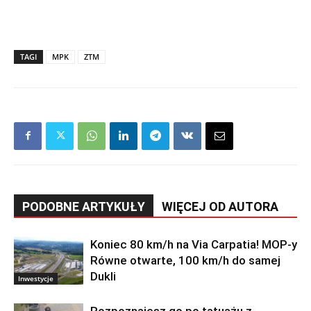
TAGI
MPK
ZTM
PODOBNE ARTYKUŁY
WIĘCEJ OD AUTORA
Koniec 80 km/h na Via Carpatia! MOP-y
Równe otwarte, 100 km/h do samej
Dukli
Inwestycje
Rozpoznajesz go po tatuażu z