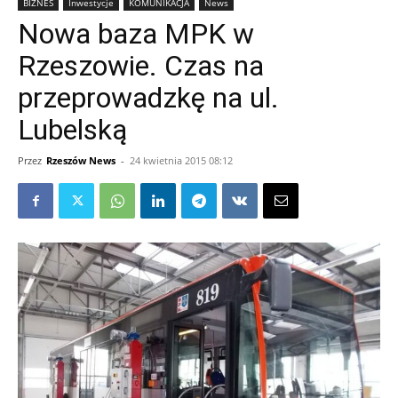
BIZNES
Inwestycje
KOMUNIKACJA
News
Nowa baza MPK w
Rzeszowie. Czas na
przeprowadzkę na ul.
Lubelską
Przez
Rzeszów News
-
24 kwietnia 2015 08:12