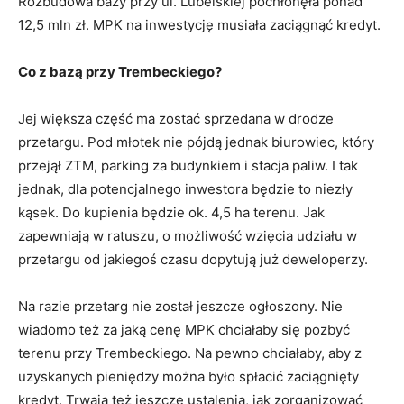
Rozbudowa bazy przy ul. Lubelskiej pochłonęła ponad
12,5 mln zł. MPK na inwestycję musiała zaciągnąć kredyt.
Co z bazą przy Trembeckiego?
Jej większa część ma zostać sprzedana w drodze
przetargu. Pod młotek nie pójdą jednak biurowiec, który
przejął ZTM, parking za budynkiem i stacja paliw. I tak
jednak, dla potencjalnego inwestora będzie to niezły
kąsek. Do kupienia będzie ok. 4,5 ha terenu. Jak
zapewniają w ratuszu, o możliwość wzięcia udziału w
przetargu od jakiegoś czasu dopytują już deweloperzy.
Na razie przetarg nie został jeszcze ogłoszony. Nie
wiadomo też za jaką cenę MPK chciałaby się pozbyć
terenu przy Trembeckiego. Na pewno chciałaby, aby z
uzyskanych pieniędzy można było spłacić zaciągnięty
kredyt. Trwają też jeszcze ustalenia, jak zorganizować