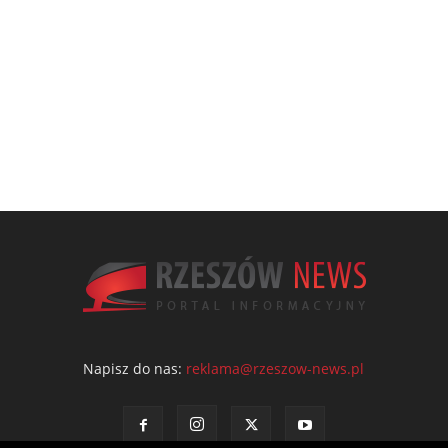
Napisz do nas:
reklama@rzeszow-news.pl