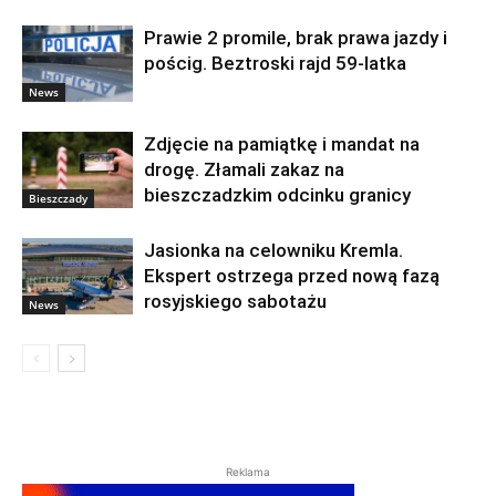
Prawie 2 promile, brak prawa jazdy i
pościg. Beztroski rajd 59-latka
News
Zdjęcie na pamiątkę i mandat na
drogę. Złamali zakaz na
bieszczadzkim odcinku granicy
Bieszczady
Jasionka na celowniku Kremla.
Ekspert ostrzega przed nową fazą
rosyjskiego sabotażu
News
Reklama