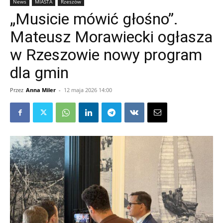
News
MIASTA
Rzeszów
„Musicie mówić głośno”.
Mateusz Morawiecki ogłasza
w Rzeszowie nowy program
dla gmin
Przez
Anna Miler
-
12 maja 2026 14:00