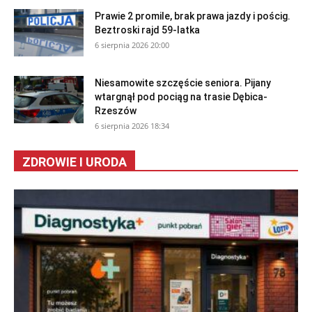
Prawie 2 promile, brak prawa jazdy i pościg.
Beztroski rajd 59-latka
6 sierpnia 2026 20:00
Niesamowite szczęście seniora. Pijany
wtargnął pod pociąg na trasie Dębica-
Rzeszów
6 sierpnia 2026 18:34
ZDROWIE I URODA