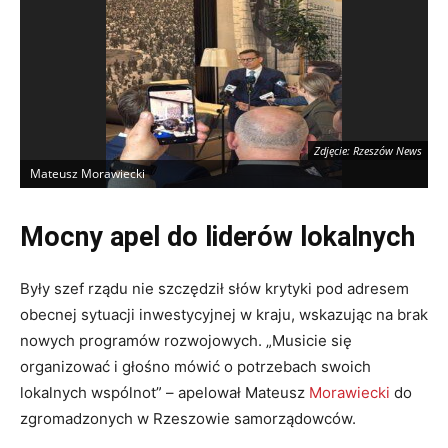
Zdjęcie: Rzeszów News
Mateusz Morawiecki
M
Mocny apel do liderów lokalnych
Były szef rządu nie szczędził słów krytyki pod adresem
obecnej sytuacji inwestycyjnej w kraju, wskazując na brak
nowych programów rozwojowych. „Musicie się
organizować i głośno mówić o potrzebach swoich
lokalnych wspólnot” – apelował Mateusz
Morawiecki
do
zgromadzonych w Rzeszowie samorządowców.