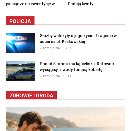
pieniądze na inwestycje w...
Padają kwoty...
POLICJA
Służby walczyły o jego życie. Tragedia w
aucie na ul. Krakowskiej
7 sierpnia 2026 13:03
Ponad 5 promili na kąpielisku. Ratownik
wyciągnął z wody tonącą kobietę
7 sierpnia 2026 11:13
ZDROWIE I URODA