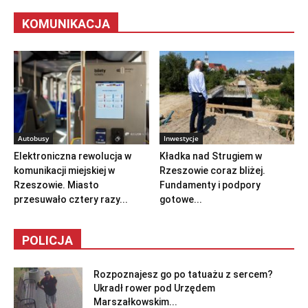
KOMUNIKACJA
Autobusy
Inwestycje
Elektroniczna rewolucja w
Kładka nad Strugiem w
komunikacji miejskiej w
Rzeszowie coraz bliżej.
Rzeszowie. Miasto
Fundamenty i podpory
przesuwało cztery razy...
gotowe...
POLICJA
Rozpoznajesz go po tatuażu z sercem?
Ukradł rower pod Urzędem
Marszałkowskim...