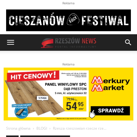
Reklama
Reklama
Strona główna
BLOGI
Rzesza rzeszowian rzecze rze...