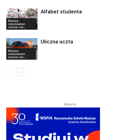
Alfabet studenta
Rzesza
rzeszowian
rzecze rze...
Uliczna uczta
Rzesza
rzeszowian
rzecze rze...
Reklama