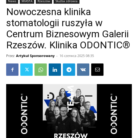
News
MIASTA
Rzeszów
Służba zdrowia
Nowoczesna klinika
stomatologii ruszyła w
Centrum Biznesowym Galerii
Rzeszów. Klinika ODONTIC®
Przez
Artykuł Sponsorowany
-
16 czerwca 2025 08:35