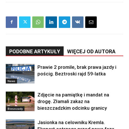
PODOBNE ARTYKUŁY
WIĘCEJ OD AUTORA
Prawie 2 promile, brak prawa jazdy i
pościg. Beztroski rajd 59-latka
News
Zdjęcie na pamiątkę i mandat na
drogę. Złamali zakaz na
bieszczadzkim odcinku granicy
Bieszczady
Jasionka na celowniku Kremla.
Ekspert ostrzega przed nową fazą