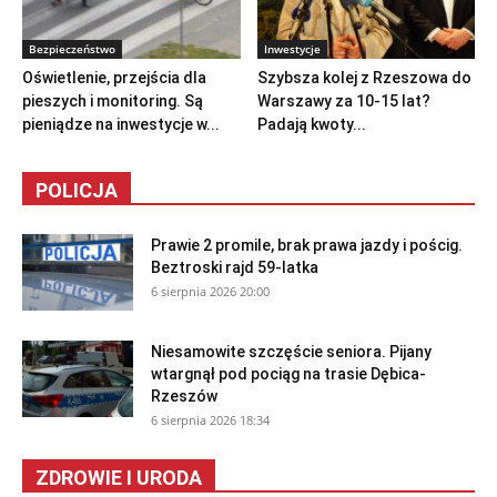
Bezpieczeństwo
Inwestycje
Oświetlenie, przejścia dla
Szybsza kolej z Rzeszowa do
pieszych i monitoring. Są
Warszawy za 10-15 lat?
pieniądze na inwestycje w...
Padają kwoty...
POLICJA
Prawie 2 promile, brak prawa jazdy i pościg.
Beztroski rajd 59-latka
6 sierpnia 2026 20:00
Niesamowite szczęście seniora. Pijany
wtargnął pod pociąg na trasie Dębica-
Rzeszów
6 sierpnia 2026 18:34
ZDROWIE I URODA