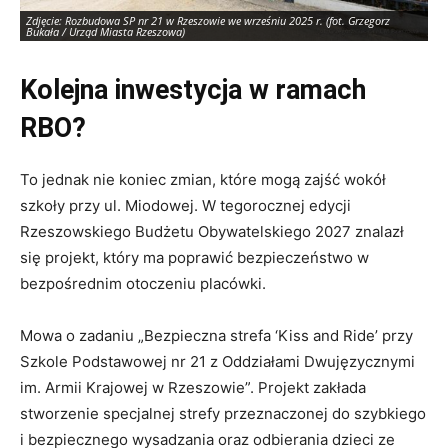
Zdjęcie: Rozbudowa SP nr 21 w Rzeszowie we wrześniu 2025 r. (fot. Grzegorz
Zd
Bukała / Urząd Miasta Rzeszowa)
Bu
Kolejna inwestycja w ramach
RBO?
To jednak nie koniec zmian, które mogą zajść wokół
szkoły przy ul. Miodowej. W tegorocznej edycji
Rzeszowskiego Budżetu Obywatelskiego 2027 znalazł
się projekt, który ma poprawić bezpieczeństwo w
bezpośrednim otoczeniu placówki.
Mowa o zadaniu „Bezpieczna strefa ‘Kiss and Ride’ przy
Szkole Podstawowej nr 21 z Oddziałami Dwujęzycznymi
im. Armii Krajowej w Rzeszowie”. Projekt zakłada
stworzenie specjalnej strefy przeznaczonej do szybkiego
i bezpiecznego wysadzania oraz odbierania dzieci ze