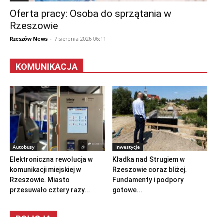
Oferta pracy: Osoba do sprzątania w
Rzeszowie
Rzeszów News
-
7 sierpnia 2026 06:11
KOMUNIKACJA
Autobusy
Inwestycje
Elektroniczna rewolucja w
Kładka nad Strugiem w
komunikacji miejskiej w
Rzeszowie coraz bliżej.
Rzeszowie. Miasto
Fundamenty i podpory
przesuwało cztery razy...
gotowe...