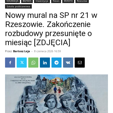
EDUKACJA
BIZNES
Inwestycje
News
MIASTA
Rzeszów
Szkoła podstawowa
Nowy mural na SP nr 21 w
Rzeszowie. Zakończenie
rozbudowy przesunięte o
miesiąc [ZDJĘCIA]
Przez
Bartosz Leja
-
8 czerwca 2026 16:59