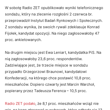
W sobotę Radio ZET opublikowało wyniki telefonicznego
sondażu, który na zlecenie rozgłośni 2 czerwca br.
przeprowadził Instytut Badań Rynkowych i Społecznych.
Z sondażu wynika, że swoich rywali zdeklasuje Konrad
Fijołek, kandydat opozycji. Na niego zagłosowałoby 47
proc. ankietowanych.
Na drugim miejscu jest Ewa Leniart, kandydatka PiS. Na
nią zagłosowałoby 23,6 proc. respondentów.
Zadziwiające jest, że trzecie miejsce w sondażu
przypadło Grzegorzowi Braunowi, kandydatowi
Konfederacji, na którego chce postawić 10,8 proc.
mieszkańców. Dopiero czwarty jest Marcin Warchoł,
popierany przez Tadeusza Ferenca – 10,5 proc.
Radio ZET podało
, że 8,1 proc. mieszkańców wciąż nie
wie, na kogo głosować w wyborach, które odbędą się 13