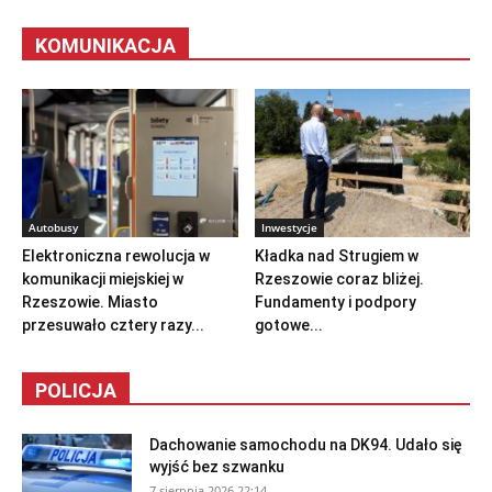
KOMUNIKACJA
Autobusy
Inwestycje
Elektroniczna rewolucja w
Kładka nad Strugiem w
komunikacji miejskiej w
Rzeszowie coraz bliżej.
Rzeszowie. Miasto
Fundamenty i podpory
przesuwało cztery razy...
gotowe...
POLICJA
Dachowanie samochodu na DK94. Udało się
wyjść bez szwanku
7 sierpnia 2026 22:14