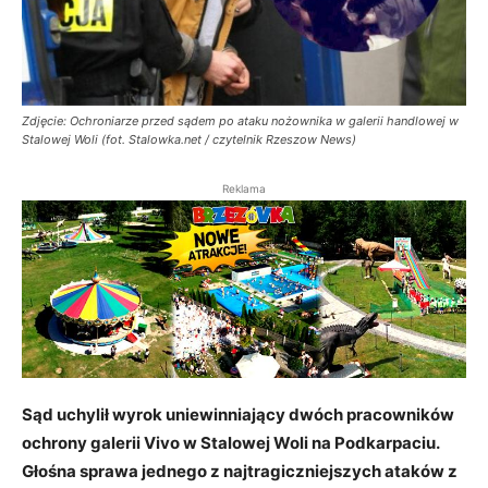
Zdjęcie: Ochroniarze przed sądem po ataku nożownika w galerii handlowej w
Stalowej Woli (fot. Stalowka.net / czytelnik Rzeszow News)
Reklama
Sąd uchylił wyrok uniewinniający dwóch pracowników
ochrony galerii Vivo w Stalowej Woli na Podkarpaciu.
Głośna sprawa jednego z najtragiczniejszych ataków z