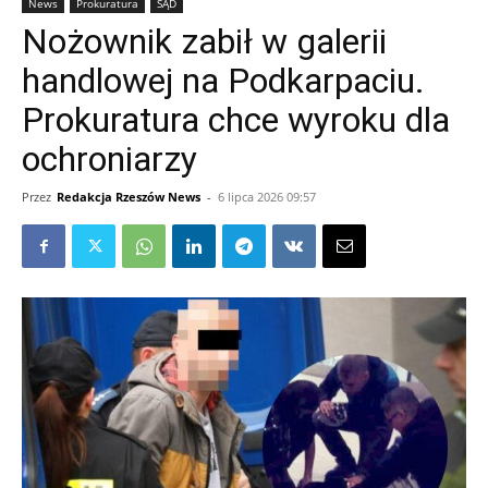
News
Prokuratura
SĄD
Nożownik zabił w galerii
handlowej na Podkarpaciu.
Prokuratura chce wyroku dla
ochroniarzy
Przez
Redakcja Rzeszów News
-
6 lipca 2026 09:57