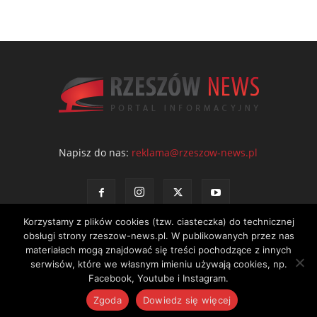
Napisz do nas:
reklama@rzeszow-news.pl
Korzystamy z plików cookies (tzw. ciasteczka) do technicznej
obsługi strony rzeszow-news.pl. W publikowanych przez nas
materiałach mogą znajdować się treści pochodzące z innych
serwisów, które we własnym imieniu używają cookies, np.
Kontakt
Polityka prywatności
Regulamin portalu
Facebook, Youtube i Instagram.
© NEWS Sp. z o.o. - wydawca portalu Rzeszów News. Wszystkie prawa
Zgoda
Dowiedz się więcej
zastrzeżone. Tel.: 601 97 55 30