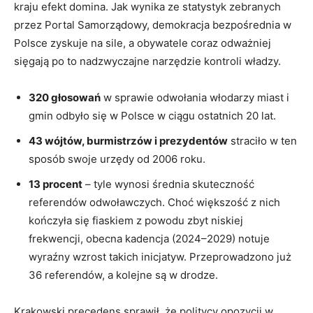
kraju efekt domina. Jak wynika ze statystyk zebranych
przez Portal Samorządowy, demokracja bezpośrednia w
Polsce zyskuje na sile, a obywatele coraz odważniej
sięgają po to nadzwyczajne narzędzie kontroli władzy.
320 głosowań
w sprawie odwołania włodarzy miast i
gmin odbyło się w Polsce w ciągu ostatnich 20 lat.
43 wójtów, burmistrzów i prezydentów
straciło w ten
sposób swoje urzędy od 2006 roku.
13 procent
– tyle wynosi średnia skuteczność
referendów odwoławczych. Choć większość z nich
kończyła się fiaskiem z powodu zbyt niskiej
frekwencji, obecna kadencja (2024–2029) notuje
wyraźny wzrost takich inicjatyw. Przeprowadzono już
36 referendów, a kolejne są w drodze.
Krakowski precedens sprawił, że politycy opozycji w