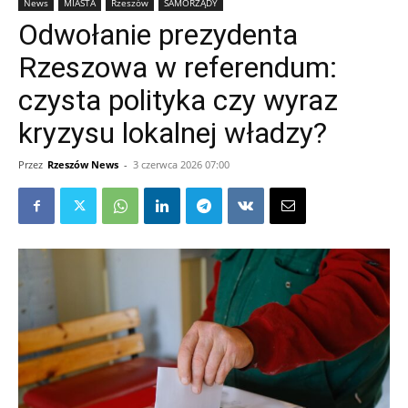
News
MIASTA
Rzeszów
SAMORZĄDY
Odwołanie prezydenta
Rzeszowa w referendum:
czysta polityka czy wyraz
kryzysu lokalnej władzy?
Przez
Rzeszów News
-
3 czerwca 2026 07:00