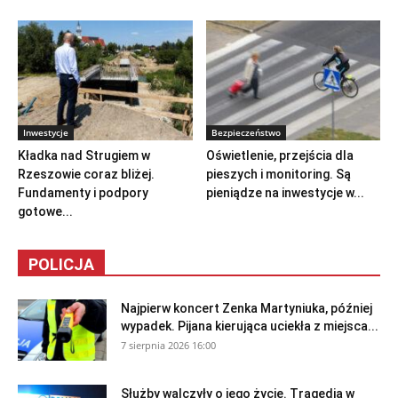
Inwestycje
Bezpieczeństwo
Kładka nad Strugiem w
Oświetlenie, przejścia dla
Rzeszowie coraz bliżej.
pieszych i monitoring. Są
Fundamenty i podpory
pieniądze na inwestycje w...
gotowe...
POLICJA
Najpierw koncert Zenka Martyniuka, później
wypadek. Pijana kierująca uciekła z miejsca...
7 sierpnia 2026 16:00
Służby walczyły o jego życie. Tragedia w