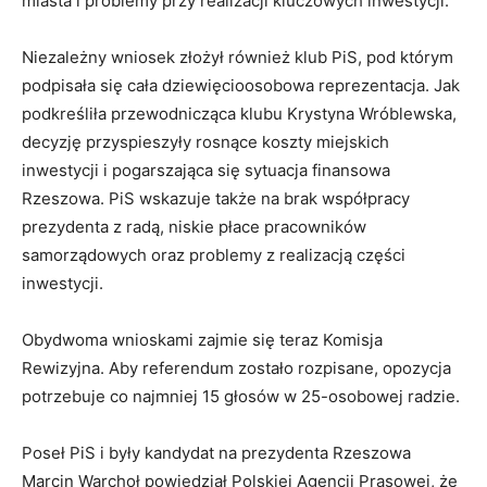
miasta i problemy przy realizacji kluczowych inwestycji.
Niezależny wniosek złożył również klub PiS, pod którym
podpisała się cała dziewięcioosobowa reprezentacja. Jak
podkreśliła przewodnicząca klubu Krystyna Wróblewska,
decyzję przyspieszyły rosnące koszty miejskich
inwestycji i pogarszająca się sytuacja finansowa
Rzeszowa. PiS wskazuje także na brak współpracy
prezydenta z radą, niskie płace pracowników
samorządowych oraz problemy z realizacją części
inwestycji.
Obydwoma wnioskami zajmie się teraz Komisja
Rewizyjna. Aby
referen
dum zostało rozpisane, opozycja
potrzebuje co najmniej 15 głosów w 25-osobowej radzie.
Poseł PiS i były kandydat na prezydenta Rzeszowa
Marcin Warchoł powiedział Polskiej Agencji Prasowej, że