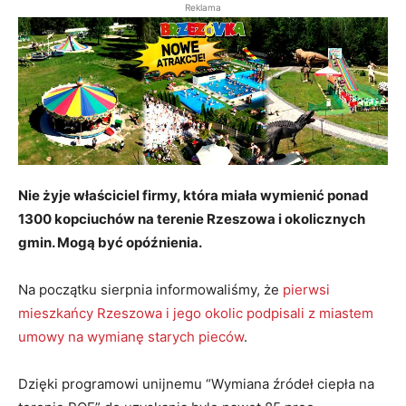
Reklama
Nie żyje właściciel firmy, która miała wymienić ponad
1300 kopciuchów na terenie Rzeszowa i okolicznych
gmin. Mogą być opóźnienia.
Na początku sierpnia informowaliśmy, że
pierwsi
mieszkańcy Rzeszowa i jego okolic podpisali z miastem
umowy na wymianę starych pieców
.
Dzięki programowi unijnemu “Wymiana źródeł ciepła na