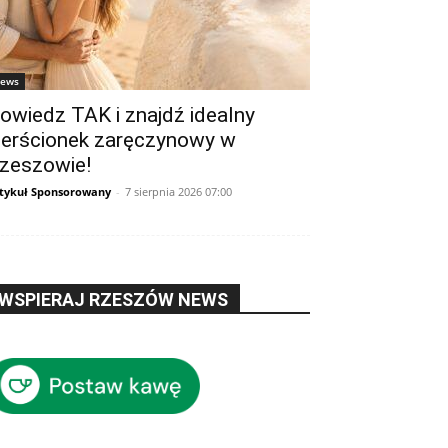
ews
owiedz TAK i znajdź idealny
ierścionek zaręczynowy w
zeszowie!
tykuł Sponsorowany
-
7 sierpnia 2026 07:00
WSPIERAJ RZESZÓW NEWS