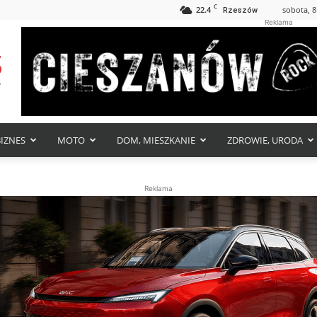
C
22.4
sobota, 8
Rzeszów
Reklama
BIZNES
MOTO
DOM, MIESZKANIE
ZDROWIE, URODA
Reklama