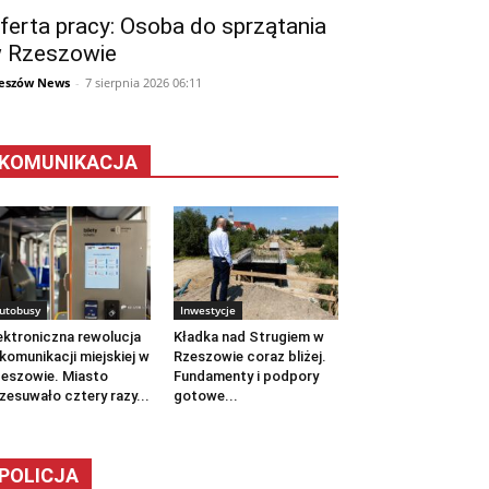
ferta pracy: Osoba do sprzątania
 Rzeszowie
eszów News
-
7 sierpnia 2026 06:11
KOMUNIKACJA
utobusy
Inwestycje
ektroniczna rewolucja
Kładka nad Strugiem w
komunikacji miejskiej w
Rzeszowie coraz bliżej.
eszowie. Miasto
Fundamenty i podpory
zesuwało cztery razy...
gotowe...
POLICJA