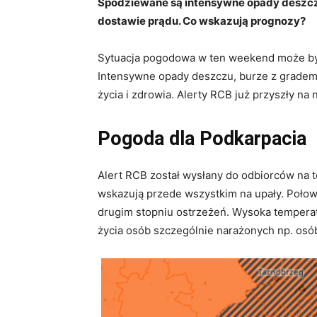
Spodziewane są intensywne opady deszczu,
dostawie prądu. Co wskazują prognozy?
Sytuacja pogodowa w ten weekend może być
Intensywne opady deszczu, burze z gradem 
życia i zdrowia. Alerty RCB już przyszły na
Pogoda dla Podkarpacia
Alert RCB został wysłany do odbiorców na 
wskazują przede wszystkim na upały. Połow
drugim stopniu ostrzeżeń. Wysoka temperat
życia osób szczególnie narażonych np. osób 