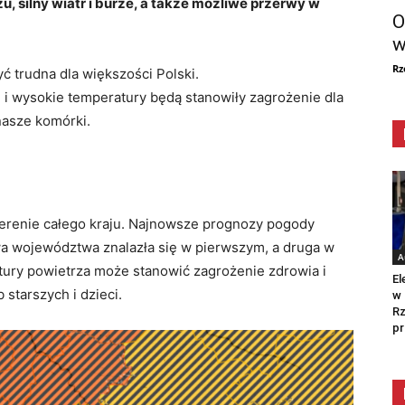
 silny wiatr i burze, a także możliwe przerwy w
O
w
Rz
 trudna dla większości Polski.
i wysokie temperatury będą stanowiły zagrożenie dla
 nasze komórki.
terenie całego kraju. Najnowsze prognozy pogody
a województwa znalazła się w pierwszym, a druga w
A
ury powietrza może stanowić zagrożenie zdrowia i
El
starszych i dzieci.
w 
Rz
pr