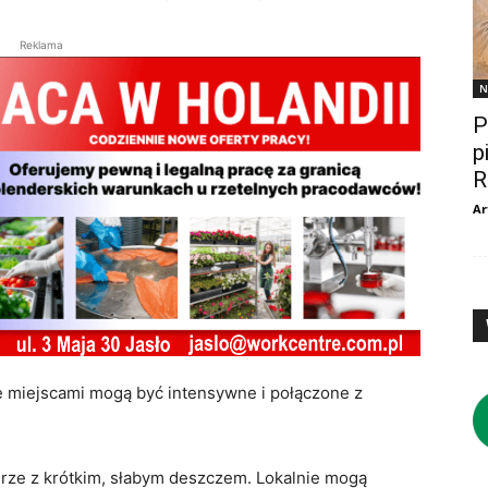
Reklama
N
P
p
R
Ar
e miejscami mogą być intensywne i połączone z
urze z krótkim, słabym deszczem. Lokalnie mogą