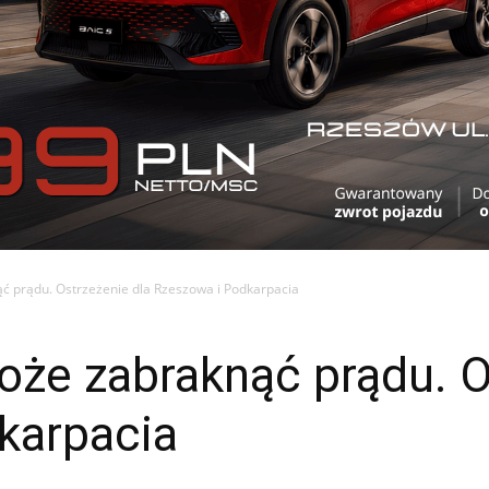
ąć prądu. Ostrzeżenie dla Rzeszowa i Podkarpacia
może zabraknąć prądu. O
karpacia