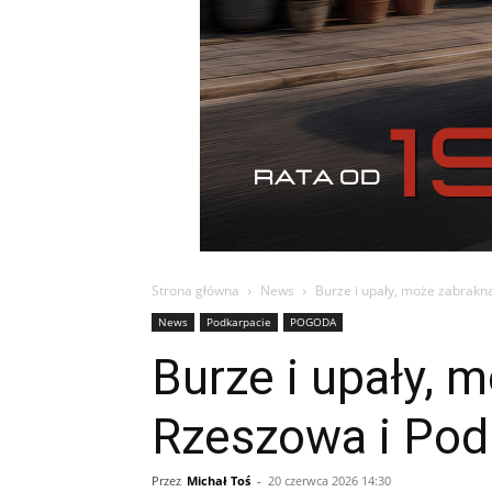
Strona główna
News
Burze i upały, może zabrakn
News
Podkarpacie
POGODA
Burze i upały, 
Rzeszowa i Pod
Przez
Michał Toś
-
20 czerwca 2026 14:30