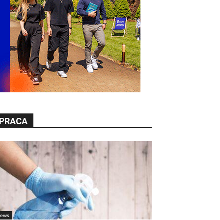
PRACA
ews