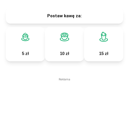
Postaw kawę za:
5 zł
10 zł
15 zł
Reklama