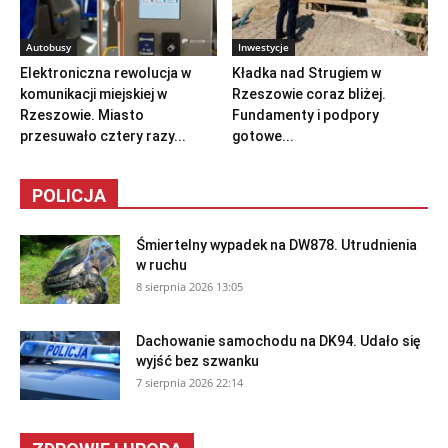
Autobusy
Inwestycje
Elektroniczna rewolucja w
Kładka nad Strugiem w
komunikacji miejskiej w
Rzeszowie coraz bliżej.
Rzeszowie. Miasto
Fundamenty i podpory
przesuwało cztery razy...
gotowe...
POLICJA
Śmiertelny wypadek na DW878. Utrudnienia
w ruchu
8 sierpnia 2026 13:05
Dachowanie samochodu na DK94. Udało się
wyjść bez szwanku
7 sierpnia 2026 22:14