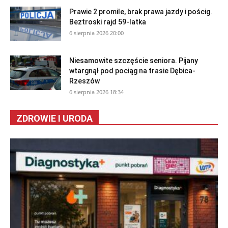
Prawie 2 promile, brak prawa jazdy i pościg.
Beztroski rajd 59-latka
6 sierpnia 2026 20:00
Niesamowite szczęście seniora. Pijany
wtargnął pod pociąg na trasie Dębica-
Rzeszów
6 sierpnia 2026 18:34
ZDROWIE I URODA