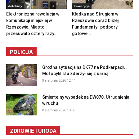
Autobusy
Inwestycje
Elektroniczna rewolucja w
Kładka nad Strugiem w
komunikacji miejskiej w
Rzeszowie coraz bliżej.
Rzeszowie. Miasto
Fundamenty i podpory
przesuwało cztery razy...
gotowe...
POLICJA
Groźna sytuacja na DK77 na Podkarpaciu.
Motocyklista zderzył się z sarną
9 sierpnia 2026 12:44
Śmiertelny wypadek na DW878. Utrudnienia
w ruchu
8 sierpnia 2026 13:05
ZDROWIE I URODA