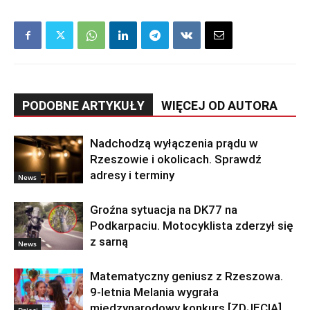
PODOBNE ARTYKUŁY
WIĘCEJ OD AUTORA
Nadchodzą wyłączenia prądu w
Rzeszowie i okolicach. Sprawdź
adresy i terminy
News
Groźna sytuacja na DK77 na
Podkarpaciu. Motocyklista zderzył się
z sarną
News
Matematyczny geniusz z Rzeszowa.
9-letnia Melania wygrała
międzynarodowy konkurs [ZDJĘCIA]