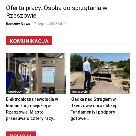
Oferta pracy: Osoba do sprzątania w
Rzeszowie
Rzeszów News
-
7 sierpnia 2026 06:11
KOMUNIKACJA
Autobusy
Inwestycje
Elektroniczna rewolucja w
Kładka nad Strugiem w
komunikacji miejskiej w
Rzeszowie coraz bliżej.
Rzeszowie. Miasto
Fundamenty i podpory
przesuwało cztery razy...
gotowe...