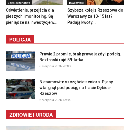
Bezpieczeństwo
Inwestycje
Oświetlenie, przejścia dla
Szybsza kolej z Rzeszowa do
pieszych i monitoring. Są
Warszawy za 10-15 lat?
pieniądze na inwestycje w...
Padają kwoty...
POLICJA
Prawie 2 promile, brak prawa jazdy i pościg.
Beztroski rajd 59-latka
6 sierpnia 2026 20:00
Niesamowite szczęście seniora. Pijany
wtargnął pod pociąg na trasie Dębica-
Rzeszów
6 sierpnia 2026 18:34
ZDROWIE I URODA