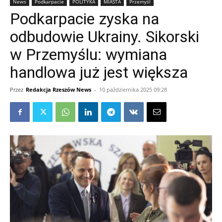
News
Podkarpacie
POLITYKA
MIASTA
Przemyśl
Podkarpacie zyska na
odbudowie Ukrainy. Sikorski
w Przemyślu: wymiana
handlowa już jest większa
Przez
Redakcja Rzeszów News
-
10 października 2025 09:28