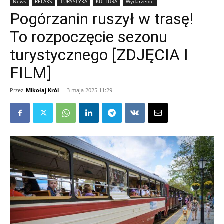
News
RELAKS
TURYSTYKA
KULTURA
Wydarzenie
Pogórzanin ruszył w trasę!
To rozpoczęcie sezonu
turystycznego [ZDJĘCIA I
FILM]
Przez
Mikołaj Król
-
3 maja 2025 11:29