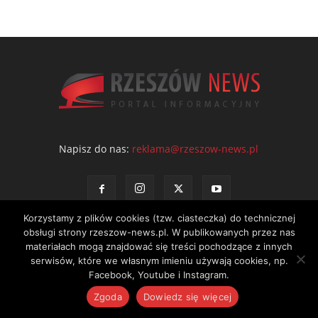
Napisz do nas:
reklama@rzeszow-news.pl
Korzystamy z plików cookies (tzw. ciasteczka) do technicznej
obsługi strony rzeszow-news.pl. W publikowanych przez nas
materiałach mogą znajdować się treści pochodzące z innych
serwisów, które we własnym imieniu używają cookies, np.
Kontakt
Polityka prywatności
Regulamin portalu
Facebook, Youtube i Instagram.
© NEWS Sp. z o.o. - wydawca portalu Rzeszów News. Wszystkie prawa
Zgoda
Dowiedz się więcej
zastrzeżone. Tel.: 601 97 55 30