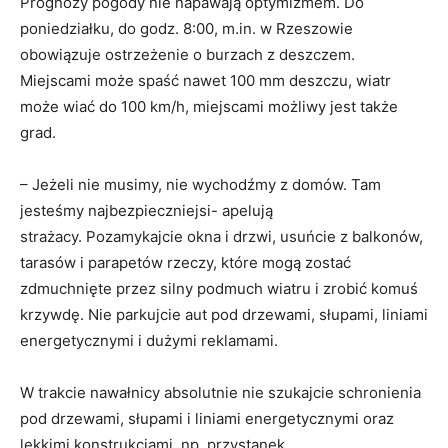
Prognozy pogody nie napawają optymizmem. Do
poniedziałku, do godz. 8:00, m.in. w Rzeszowie
obowiązuje ostrzeżenie o burzach z deszczem.
Miejscami może spaść nawet 100 mm deszczu, wiatr
może wiać do 100 km/h, miejscami możliwy jest także
grad.
– Jeżeli nie musimy, nie wychodźmy z domów. Tam
jesteśmy najbezpieczniejsi- apelują
strażacy. Pozamykajcie okna i drzwi, usuńcie z balkonów,
tarasów i parapetów rzeczy, które mogą zostać
zdmuchnięte przez silny podmuch wiatru i zrobić komuś
krzywdę. Nie parkujcie aut pod drzewami, słupami, liniami
energetycznymi i dużymi reklamami.
W trakcie nawałnicy absolutnie nie szukajcie schronienia
pod drzewami, słupami i liniami energetycznymi oraz
lekkimi konstrukcjami, np. przystanek