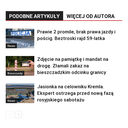
PODOBNE ARTYKUŁY
WIĘCEJ OD AUTORA
Prawie 2 promile, brak prawa jazdy i
pościg. Beztroski rajd 59-latka
News
Zdjęcie na pamiątkę i mandat na
drogę. Złamali zakaz na
bieszczadzkim odcinku granicy
Bieszczady
Jasionka na celowniku Kremla.
Ekspert ostrzega przed nową fazą
rosyjskiego sabotażu
News