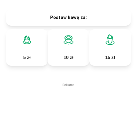
Postaw kawę za:
5 zł
10 zł
15 zł
Reklama