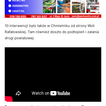
10 interwencji było także w Chmielniku od strony Woli
Rafałowskiej. Tam również doszło do podtopień i zalania
drogi powiatowej.