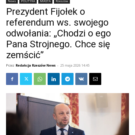
News
POLITYKA
MIASTA
Rzeszów
Prezydent Fijołek o
referendum ws. swojego
odwołania: „Chodzi o ego
Pana Strojnego. Chce się
zemścić”
Przez
Redakcja Rzeszów News
-
25 maja 2026 14:45