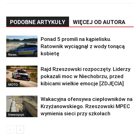
PODOBNE ARTYKUŁY
WIĘCEJ OD AUTORA
Ponad 5 promili na kąpielisku.
Ratownik wyciągnął z wody tonącą
kobietę
News
Rajd Rzeszowski rozpoczęty. Liderzy
pokazali moc w Niechobrzu, przed
kibicami wielkie emocje [ZDJĘCIA]
MOTO
Wakacyjna ofensywa ciepłowników na
Krzyżanowskiego. Rzeszowski MPEC
wymienia sieci przy szkołach
Inwestycje