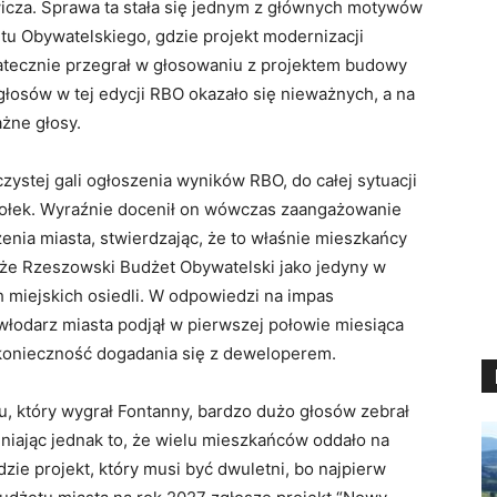
icza. Sprawa ta stała się jednym z głównych motywów
u Obywatelskiego, gdzie projekt modernizacji
tatecznie przegrał w głosowaniu z projektem budowy
głosów w tej edycji RBO okazało się nieważnych, a na
żne głosy.
ystej gali ogłoszenia wyników RBO, do całej sytuacji
jołek. Wyraźnie docenił on wówczas zaangażowanie
enia miasta, stwierdzając, że to właśnie mieszkańcy
i że Rzeszowski Budżet Obywatelski jako jedyny w
h miejskich osiedli. W odpowiedzi na impas
włodarz miasta podjął w pierwszej połowie miesiąca
 konieczność dogadania się z deweloperem.
u, który wygrał Fontanny, bardzo dużo głosów zebrał
niając jednak to, że wielu mieszkańców oddało na
dzie projekt, który musi być dwuletni, bo najpierw