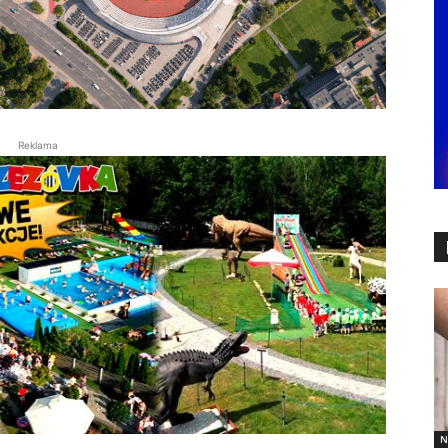
Reklama
N