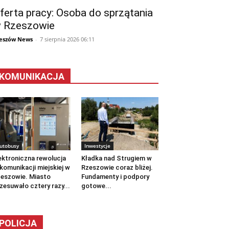
ferta pracy: Osoba do sprzątania
 Rzeszowie
eszów News
-
7 sierpnia 2026 06:11
KOMUNIKACJA
utobusy
Inwestycje
ektroniczna rewolucja
Kładka nad Strugiem w
komunikacji miejskiej w
Rzeszowie coraz bliżej.
eszowie. Miasto
Fundamenty i podpory
zesuwało cztery razy...
gotowe...
POLICJA