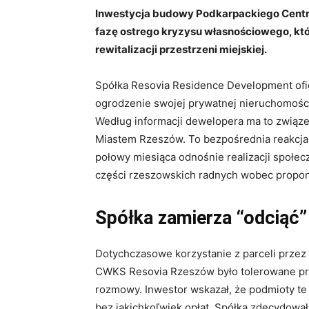
Inwestycja budowy Podkarpackiego Centr
fazę ostrego kryzysu własnościowego, któr
rewitalizacji przestrzeni miejskiej.
Spółka Resovia Residence Development ofic
ogrodzenie swojej prywatnej nieruchomości
Według informacji dewelopera ma to związe
Miastem Rzeszów. To bezpośrednia reakcja 
połowy miesiąca odnośnie realizacji społecz
części rzeszowskich radnych wobec propo
Spółka zamierza “odciąć
Dotychczasowe korzystanie z parceli przez 
CWKS Resovia Rzeszów było tolerowane pr
rozmowy. Inwestor wskazał, że podmioty te 
bez jakichkoľwiek opłat. Spółka zdecydował