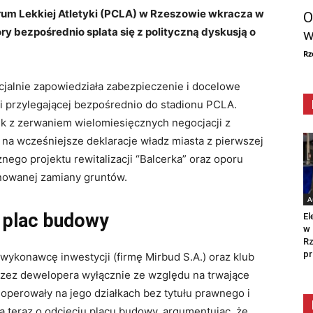
um Lekkiej Atletyki (PCLA) w Rzeszowie wkracza w
O
y bezpośrednio splata się z polityczną dyskusją o
w
Rz
jalnie zapowiedziała zabezpieczenie i docelowe
 przylegającej bezpośrednio do stadionu PCLA.
k z zerwaniem wielomiesięcznych negocjacji z
na wcześniejsze deklaracje władz miasta z pierwszej
nego projektu rewitalizacji “Balcerka” oraz oporu
nowanej zamiany gruntów.
A
” plac budowy
El
w 
Rz
pr
wykonawcę inwestycji (firmę Mirbud S.A.) oraz klub
zez dewelopera wyłącznie ze względu na trwające
operowały na jego działkach bez tytułu prawnego i
a teraz o odcięciu placu budowy, argumentując, że