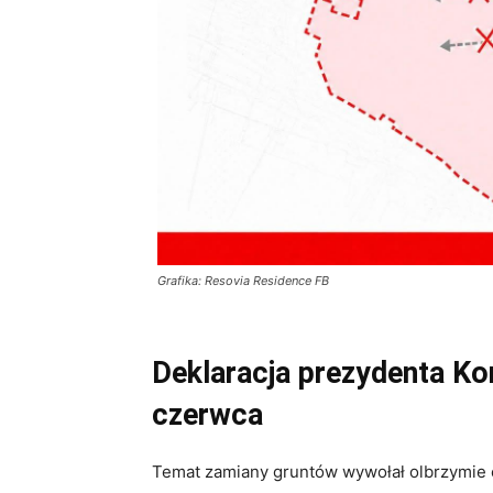
Grafika: Resovia Residence FB
Deklaracja prezydenta Kon
czerwca
Temat zamiany gruntów wywołał olbrzymie 