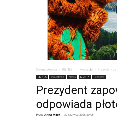
Strona główna
BIZNES
Inwestycje
Prezydent za
BIZNES
Inwestycje
News
MIASTA
Rzeszów
Prezydent zapo
odpowiada pło
Przez
Anna Miler
-
30 czerwca 2026 20:06