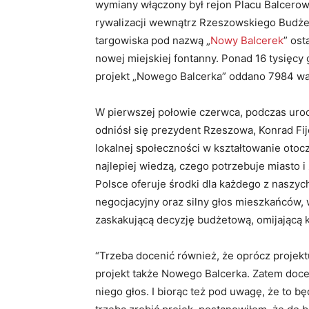
wymiany włączony był rejon Placu Balcerow
rywalizacji wewnątrz Rzeszowskiego Budżet
targowiska pod nazwą „
Nowy Balcerek
” os
nowej miejskiej fontanny. Ponad 16 tysięcy 
projekt „Nowego Balcerka” oddano 7984 wa
W pierwszej połowie czerwca, podczas urocz
odniósł się prezydent Rzeszowa, Konrad Fi
lokalnej społeczności w kształtowanie otocz
najlepiej wiedzą, czego potrzebuje miasto 
Polsce oferuje środki dla każdego z naszyc
negocjacyjny oraz silny głos mieszkańców, 
zaskakującą decyzję budżetową, omijającą
“Trzeba docenić również, że oprócz projekt
projekt także Nowego Balcerka. Zatem doce
niego głos. I biorąc też pod uwagę, że to bę