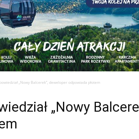
powiedział „Nowy Balcerek”, deweloper odpowiada płotem
wiedział „Nowy Balcere
tem