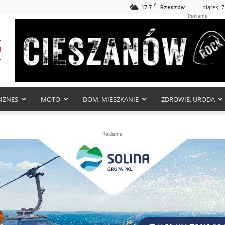
C
17.7
piątek, 7
Rzeszów
Reklama
BIZNES
MOTO
DOM, MIESZKANIE
ZDROWIE, URODA
Reklama