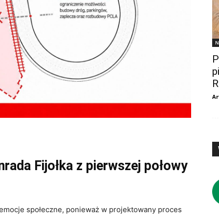
N
P
p
R
Ar
rada Fijołka z pierwszej połowy
emocje społeczne, ponieważ w projektowany proces