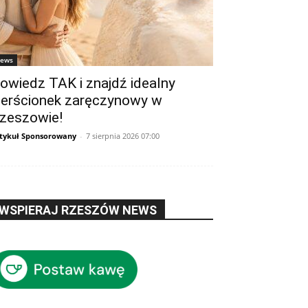
ews
owiedz TAK i znajdź idealny
ierścionek zaręczynowy w
zeszowie!
tykuł Sponsorowany
-
7 sierpnia 2026 07:00
WSPIERAJ RZESZÓW NEWS