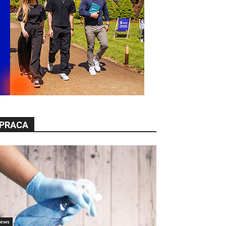
PRACA
ews