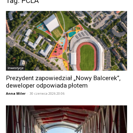
Tag: PCLA
Inwestycje
Prezydent zapowiedział „Nowy Balcerek”,
deweloper odpowiada płotem
Anna Miler
-
30 czerwca 2026 20:06