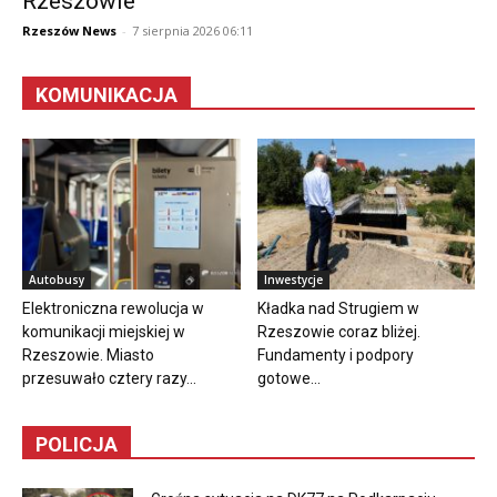
Rzeszowie
Rzeszów News
-
7 sierpnia 2026 06:11
KOMUNIKACJA
Autobusy
Inwestycje
Elektroniczna rewolucja w
Kładka nad Strugiem w
komunikacji miejskiej w
Rzeszowie coraz bliżej.
Rzeszowie. Miasto
Fundamenty i podpory
przesuwało cztery razy...
gotowe...
POLICJA