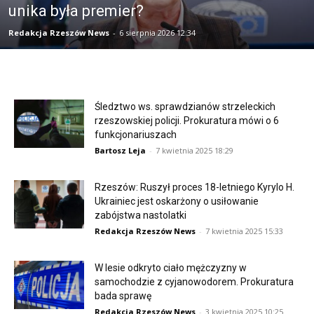
unika była premier?
Redakcja Rzeszów News
-
6 sierpnia 2026 12:34
Śledztwo ws. sprawdzianów strzeleckich
rzeszowskiej policji. Prokuratura mówi o 6
funkcjonariuszach
Bartosz Leja
-
7 kwietnia 2025 18:29
Rzeszów: Ruszył proces 18-letniego Kyrylo H.
Ukrainiec jest oskarżony o usiłowanie
zabójstwa nastolatki
Redakcja Rzeszów News
-
7 kwietnia 2025 15:33
W lesie odkryto ciało mężczyzny w
samochodzie z cyjanowodorem. Prokuratura
bada sprawę
Redakcja Rzeszów News
-
3 kwietnia 2025 10:25