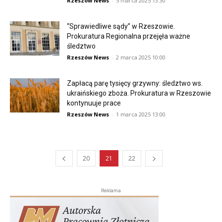
Rzeszów News
-
5 marca 2025 13:30
“Sprawiedliwe sądy” w Rzeszowie.
Prokuratura Regionalna przejęła ważne
śledztwo
Rzeszów News
-
2 marca 2025 10:00
Zapłacą parę tysięcy grzywny: śledztwo ws.
ukraińskiego zboża. Prokuratura w Rzeszowie
kontynuuje prace
Rzeszów News
-
1 marca 2025 13:00
20
21
22
Reklama