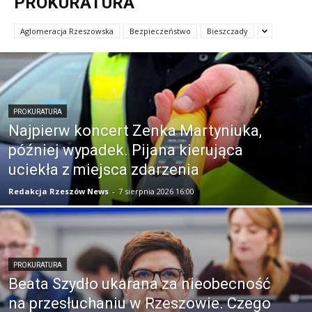
PROKURATURA
Aglomeracja Rzeszowska
Bezpieczeństwo
Bieszczady
PROKURATURA
Najpierw koncert Zenka Martyniuka,
później wypadek. Pijana kierująca
uciekła z miejsca zdarzenia
Redakcja Rzeszów News
-
7 sierpnia 2026 16:00
PROKURATURA
Beata Szydło ukarana za nieobecność
na przesłuchaniu w Rzeszowie. Czego