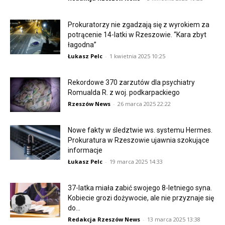
Prokuratorzy nie zgadzają się z wyrokiem za
potrącenie 14-latki w Rzeszowie. “Kara zbyt
łagodna”
Łukasz Pelc
-
1 kwietnia 2025 10:25
Rekordowe 370 zarzutów dla psychiatry
Romualda R. z woj. podkarpackiego
Rzeszów News
-
26 marca 2025 22:22
Nowe fakty w śledztwie ws. systemu Hermes.
Prokuratura w Rzeszowie ujawnia szokujące
informacje
Łukasz Pelc
-
19 marca 2025 14:33
37-latka miała zabić swojego 8-letniego syna.
Kobiecie grozi dożywocie, ale nie przyznaje się
do...
Redakcja Rzeszów News
-
13 marca 2025 13:38