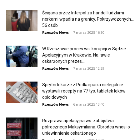
Ścigana przez Interpol za handel ludzkimi
nerkami wpadła na granicy. Pokrzywdzonych…
56 osób
Rzeszów News
-
7 marca 2025 16:30
W Rzeszowie proces ws. korupcji w Sądzie
Apelacyjnym w Krakowie. Na ławie
oskarżonych prezes...
Rzeszów News
-
7 marca 2025 12:29
Sprytni lekarze z Podkarpacia nielegalnie
wystawili recepty na 77 tys. tabletek leków
opioidowych
Rzeszów News
-
6 marca 2025 13:40
Rozprawa apelacyjna ws. zabójstwa
półrocznego Maksymiliana. Obrońca wnosi o
uniewinnienie oskarżonego