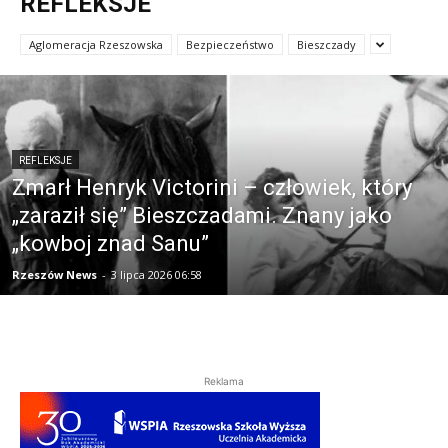
REFLEKSJE
Aglomeracja Rzeszowska
Bezpieczeństwo
Bieszczady
REFLEKSJE
Zmarł Henryk Victorini – człowiek, który
„zaraził się” Bieszczadami. Znany jako
„kowboj znad Sanu”
Rzeszów News
-
3 lipca 2026 06:58
Reklama