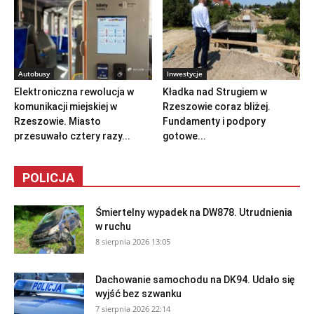
Autobusy
Inwestycje
Elektroniczna rewolucja w
Kładka nad Strugiem w
komunikacji miejskiej w
Rzeszowie coraz bliżej.
Rzeszowie. Miasto
Fundamenty i podpory
przesuwało cztery razy...
gotowe...
POLICJA
Śmiertelny wypadek na DW878. Utrudnienia
w ruchu
8 sierpnia 2026 13:05
Dachowanie samochodu na DK94. Udało się
wyjść bez szwanku
7 sierpnia 2026 22:14