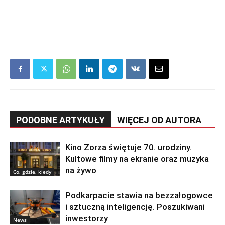
PODOBNE ARTYKUŁY
WIĘCEJ OD AUTORA
Kino Zorza świętuje 70. urodziny.
Kultowe filmy na ekranie oraz muzyka
na żywo
Co, gdzie, kiedy
Podkarpacie stawia na bezzałogowce
i sztuczną inteligencję. Poszukiwani
inwestorzy
News