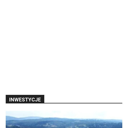
INWESTYCJE