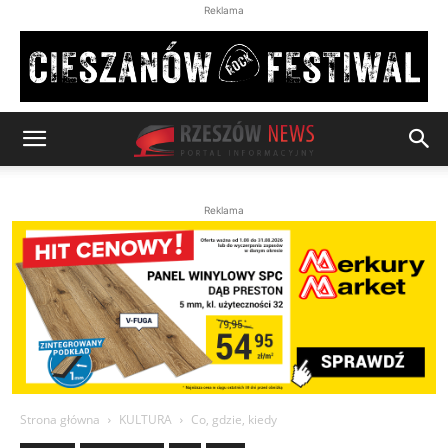
Reklama
Reklama
Strona główna
KULTURA
Co, gdzie, kiedy