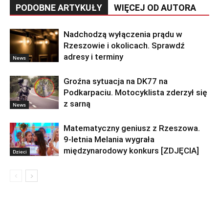
PODOBNE ARTYKUŁY
WIĘCEJ OD AUTORA
Nadchodzą wyłączenia prądu w
Rzeszowie i okolicach. Sprawdź
adresy i terminy
News
Groźna sytuacja na DK77 na
Podkarpaciu. Motocyklista zderzył się
z sarną
News
Matematyczny geniusz z Rzeszowa.
9-letnia Melania wygrała
międzynarodowy konkurs [ZDJĘCIA]
Dzieci