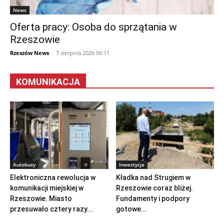
News
Oferta pracy: Osoba do sprzątania w
Rzeszowie
Rzeszów News
-
7 sierpnia 2026 06:11
KOMUNIKACJA
Autobusy
Inwestycje
Elektroniczna rewolucja w
Kładka nad Strugiem w
komunikacji miejskiej w
Rzeszowie coraz bliżej.
Rzeszowie. Miasto
Fundamenty i podpory
przesuwało cztery razy...
gotowe...