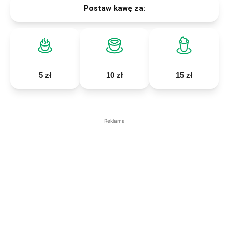
Postaw kawę za:
5 zł
10 zł
15 zł
Reklama