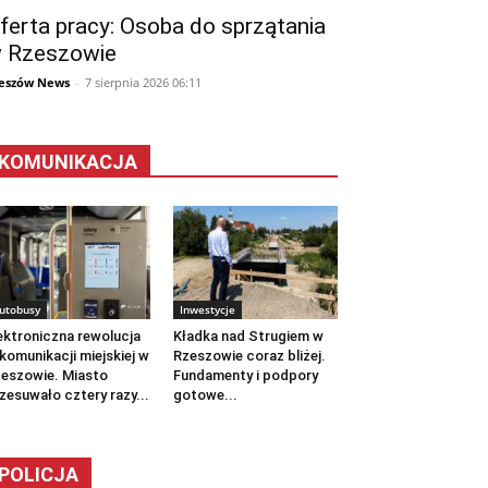
ferta pracy: Osoba do sprzątania
 Rzeszowie
eszów News
-
7 sierpnia 2026 06:11
KOMUNIKACJA
utobusy
Inwestycje
ektroniczna rewolucja
Kładka nad Strugiem w
komunikacji miejskiej w
Rzeszowie coraz bliżej.
eszowie. Miasto
Fundamenty i podpory
zesuwało cztery razy...
gotowe...
POLICJA