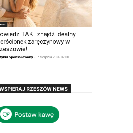
ews
owiedz TAK i znajdź idealny
ierścionek zaręczynowy w
zeszowie!
tykuł Sponsorowany
-
7 sierpnia 2026 07:00
WSPIERAJ RZESZÓW NEWS