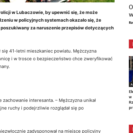
O
olicji w Lubaczowie, by upewnić się, że może
w
dzeniu w policyjnych systemach okazało się, że
Rz
t poszukiwany za naruszenie przepisów dotyczących
ł się 41-letni mieszkaniec powiatu. Mężczyzna
wnicę i w trosce o bezpieczeństwo chce zweryfikować
many.
A
El
w 
 zachowanie interesanta. – Mężczyzna unikał
Rz
e ruchy i podejrzliwie rozglądał się po
pr
 niezwłocznie zadysponował na miejsce policyjny