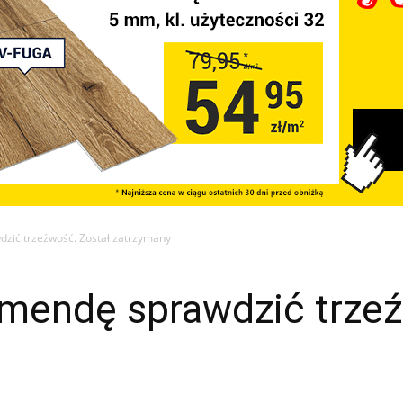
zić trzeźwość. Został zatrzymany
omendę sprawdzić trzeź