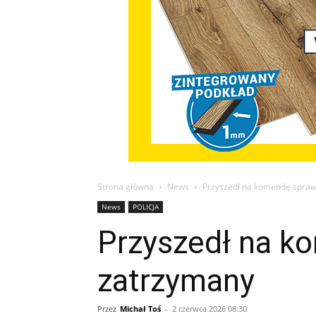
Strona główna
News
Przyszedł na komendę sprawd
News
POLICJA
Przyszedł na k
zatrzymany
Przez
Michał Toś
-
2 czerwca 2026 08:30