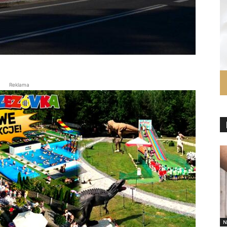
Reklama
N