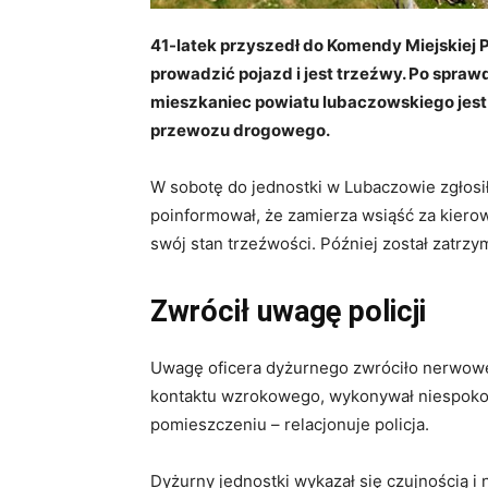
41-latek przyszedł do Komendy Miejskiej P
prowadzić pojazd i jest trzeźwy. Po spraw
mieszkaniec powiatu lubaczowskiego jes
przewozu drogowego.
W sobotę do jednostki w Lubaczowie zgłosi
poinformował, że zamierza wsiąść za kiero
swój stan trzeźwości. Później został zatrzy
Zwrócił uwagę policji
Uwagę oficera dyżurnego zwróciło nerwowe
kontaktu wzrokowego, wykonywał niespokojn
pomieszczeniu – relacjonuje policja.
Dyżurny jednostki wykazał się czujnością i