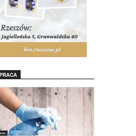
PRACA
ews