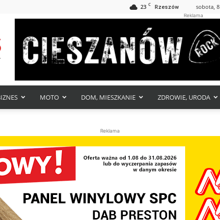
C
23
sobota, 8
Rzeszów
Reklama
BIZNES
MOTO
DOM, MIESZKANIE
ZDROWIE, URODA
Reklama