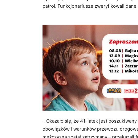
patrol. Funkcjonariusze zweryfikowali dan
– Okazało się, że 41-latek jest poszukiwan
obowiązków i warunków przewozu drogoweg
mężczyzna został zatrzymany – przekazali f