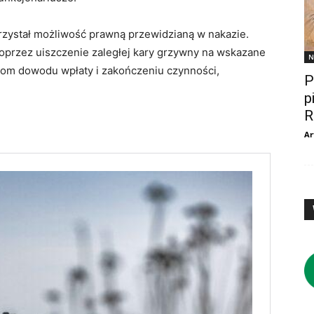
zystał możliwość prawną przewidzianą w nakazie.
poprzez uiszczenie zaległej kary grzywny na wskazane
N
zom dowodu wpłaty i zakończeniu czynności,
P
p
R
Ar