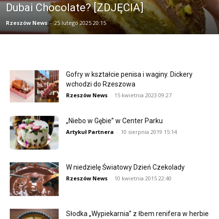
Dubai Chocolate? [ZDJĘCIA]
Rzeszów News
-
25 lutego 2025 20:15
Gofry w kształcie penisa i waginy. Dickery
wchodzi do Rzeszowa
Rzeszów News
-
15 kwietnia 2023 09:27
„Niebo w Gębie” w Center Parku
Artykuł Partnera
-
10 sierpnia 2019 15:14
W niedzielę Światowy Dzień Czekolady
Rzeszów News
-
10 kwietnia 2015 22:40
Słodka „Wypiekarnia” z łbem renifera w herbie