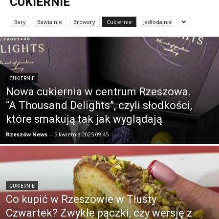
CUKIERNIE
Bary
Bawialnie
Browary
Cukiernie
Jadłodajnie
CUKIERNIE
Nowa cukiernia w centrum Rzeszowa.
“A Thousand Delights”, czyli słodkości,
które smakują tak jak wyglądają
Rzeszów News
-
5 kwietnia 2025 09:45
CUKIERNIE
Co kupić w Rzeszowie w Tłusty
Czwartek? Zwykłe pączki, czy wersję z