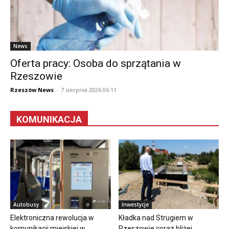
News
Oferta pracy: Osoba do sprzątania w
Rzeszowie
Rzeszów News
-
7 sierpnia 2026 06:11
KOMUNIKACJA
Autobusy
Inwestycje
Elektroniczna rewolucja w
Kładka nad Strugiem w
komunikacji miejskiej w
Rzeszowie coraz bliżej.