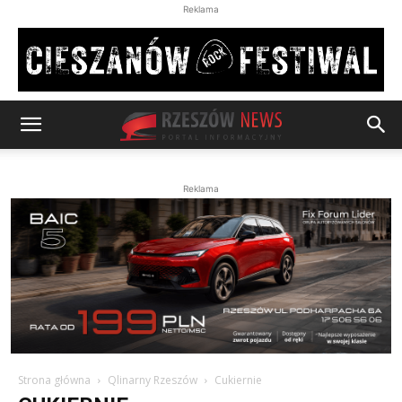
Reklama
Reklama
Strona główna
Qlinarny Rzeszów
Cukiernie