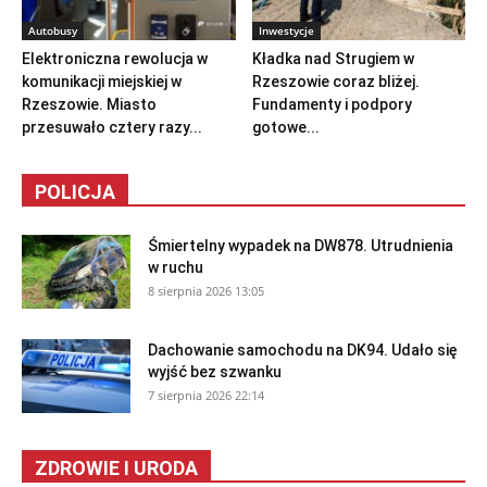
Autobusy
Inwestycje
Elektroniczna rewolucja w
Kładka nad Strugiem w
komunikacji miejskiej w
Rzeszowie coraz bliżej.
Rzeszowie. Miasto
Fundamenty i podpory
przesuwało cztery razy...
gotowe...
POLICJA
Śmiertelny wypadek na DW878. Utrudnienia
w ruchu
8 sierpnia 2026 13:05
Dachowanie samochodu na DK94. Udało się
wyjść bez szwanku
7 sierpnia 2026 22:14
ZDROWIE I URODA