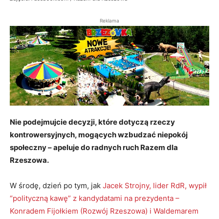
Reklama
Nie podejmujcie decyzji, które dotyczą rzeczy
kontrowersyjnych, mogących wzbudzać niepokój
społeczny – apeluje do radnych ruch Razem dla
Rzeszowa.
W środę, dzień po tym, jak
Jacek Strojny, lider RdR, wypił
“polityczną kawę” z kandydatami na prezydenta –
Konradem Fijołkiem (Rozwój Rzeszowa) i Waldemarem