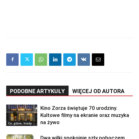
PODOBNE ARTYKUŁY
WIĘCEJ OD AUTORA
Kino Zorza świętuje 70 urodziny.
Kultowe filmy na ekranie oraz muzyka
na żywo
Co, gdzie, kiedy
Dwa wilki spokojnie szły poboczem