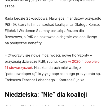
szabel.
Rada będzie 25-osobowa. Najwięcej mandatów przypadło
PiS (9), który też musi szukać koalicjanta. Dlatego Konrad
Fijołek i Waldemar Szumny paktują z Razem dla
Rzeszowa, a RdR do paktowania chętnie zasiada, licząc
na polityczne benefity.
– Otworzyły się nowe możliwości, nowe horyzonty –
przyznają działacze RdR, ruchu, który
w 2020 r. powołało
11 stowarzyszeń
. Na sztandarach miał walkę z
“patodeweloperką”, krytykę poprzedniego prezydenta śp.
Tadeusza Ferenca i obecnego – Konrada Fijołka.
Niedzielska: “Nie” dla koalicji