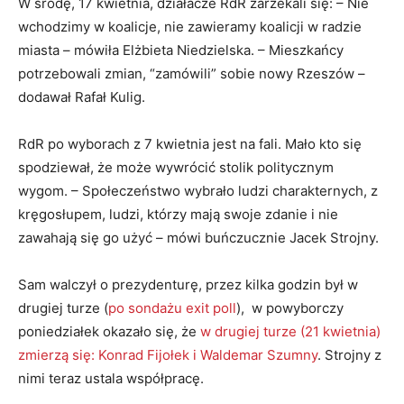
W środę, 17 kwietnia, działacze RdR zarzekali się: – Nie
wchodzimy w koalicje, nie zawieramy koalicji w radzie
miasta – mówiła Elżbieta Niedzielska. – Mieszkańcy
potrzebowali zmian, “zamówili” sobie nowy Rzeszów –
dodawał Rafał Kulig.
RdR po wyborach z 7 kwietnia jest na fali. Mało kto się
spodziewał, że może wywrócić stolik politycznym
wygom. – Społeczeństwo wybrało ludzi charakternych, z
kręgosłupem, ludzi, którzy mają swoje zdanie i nie
zawahają się go użyć – mówi buńczucznie Jacek Strojny.
Sam walczył o prezydenturę, przez kilka godzin był w
drugiej turze (
po sondażu exit poll
), w powyborczy
poniedziałek okazało się, że
w drugiej turze (21 kwietnia)
zmierzą się: Konrad Fijołek i Waldemar Szumny
. Strojny z
nimi teraz ustala współpracę.