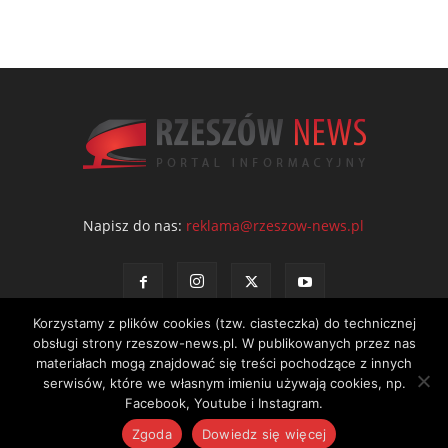
Napisz do nas:
reklama@rzeszow-news.pl
Korzystamy z plików cookies (tzw. ciasteczka) do technicznej
obsługi strony rzeszow-news.pl. W publikowanych przez nas
materiałach mogą znajdować się treści pochodzące z innych
serwisów, które we własnym imieniu używają cookies, np.
Kontakt
Polityka prywatności
Regulamin portalu
Facebook, Youtube i Instagram.
© NEWS Sp. z o.o. - wydawca portalu Rzeszów News. Wszystkie prawa
Zgoda
Dowiedz się więcej
zastrzeżone. Tel.: 601 97 55 30