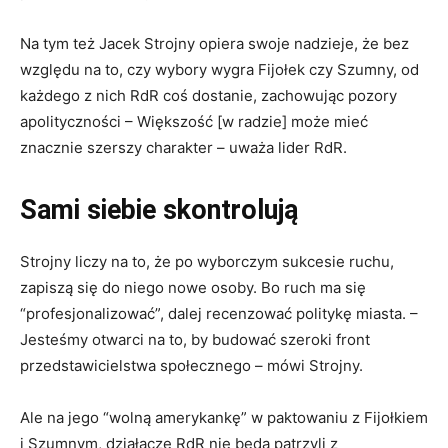
Na tym też Jacek Strojny opiera swoje nadzieje, że bez
względu na to, czy wybory wygra Fijołek czy Szumny, od
każdego z nich RdR coś dostanie, zachowując pozory
apolityczności – Większość [w radzie] może mieć
znacznie szerszy charakter – uważa lider RdR.
Sami siebie skontrolują
Strojny liczy na to, że po wyborczym sukcesie ruchu,
zapiszą się do niego nowe osoby. Bo ruch ma się
“profesjonalizować”, dalej recenzować politykę miasta. –
Jesteśmy otwarci na to, by budować szeroki front
przedstawicielstwa społecznego – mówi Strojny.
Ale na jego “wolną amerykankę” w paktowaniu z Fijołkiem
i Szumnym, działacze RdR nie będą patrzyli z