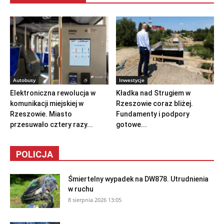
Autobusy
Inwestycje
Elektroniczna rewolucja w
Kładka nad Strugiem w
komunikacji miejskiej w
Rzeszowie coraz bliżej.
Rzeszowie. Miasto
Fundamenty i podpory
przesuwało cztery razy...
gotowe...
POLICJA
Śmiertelny wypadek na DW878. Utrudnienia
w ruchu
8 sierpnia 2026 13:05