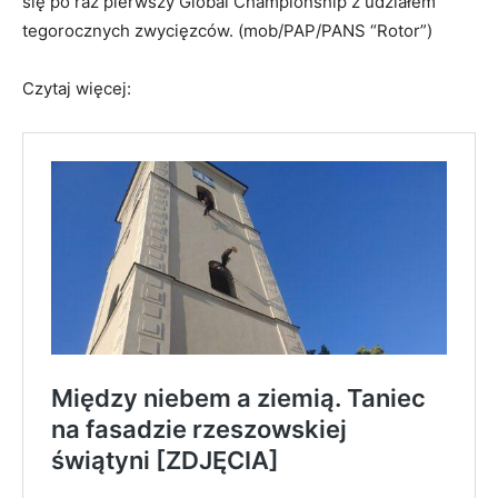
roku, gdy kilku pracowników firmy założyło się o to, jaki
pojazd przejedzie najdalej na tej samej ilości paliwa.
Konkursy organizowane są dla studentów w trzech
regionach: państw Europy i Afryki, obu Ameryk i Azji,
Pacyfiku oraz Bliskiego Wschodu. W 2027 roku odbędzie
się po raz pierwszy Global Championship z udziałem
tegorocznych zwycięzców. (mob/PAP/PANS “Rotor”)
Czytaj więcej: