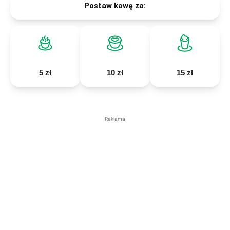
Czytasz Rzeszów News? Twoje wsparcie pozwoli nam
działać sprawniej.
Postaw kawę za:
5 zł
10 zł
15 zł
Reklama