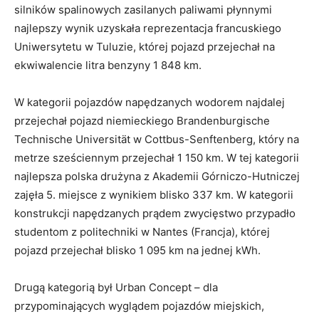
Finał… w największym upale
W niedzielę drużyny zakończyły jazdy na torze. Zawody
oceniano w dwóch kategoriach. Pierwszą były ultralekkie
pojazdy o maksymalnej aerodynamice. W kategorii
silników spalinowych zasilanych paliwami płynnymi
najlepszy wynik uzyskała reprezentacja francuskiego
Uniwersytetu w Tuluzie, której pojazd przejechał na
ekwiwalencie litra benzyny 1 848 km.
W kategorii pojazdów napędzanych wodorem najdalej
przejechał pojazd niemieckiego Brandenburgische
Technische Universität w Cottbus-Senftenberg, który na
metrze sześciennym przejechał 1 150 km. W tej kategorii
najlepsza polska drużyna z Akademii Górniczo-Hutniczej
zajęła 5. miejsce z wynikiem blisko 337 km. W kategorii
konstrukcji napędzanych prądem zwycięstwo przypadło