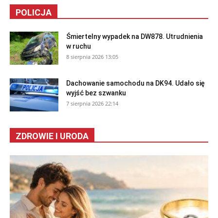
Autobusy
Inwestycje
Elektroniczna rewolucja w
Kładka nad Strugiem w
komunikacji miejskiej w
Rzeszowie coraz bliżej.
Rzeszowie. Miasto
Fundamenty i podpory
przesuwało cztery razy...
gotowe...
POLICJA
Śmiertelny wypadek na DW878. Utrudnienia
w ruchu
8 sierpnia 2026 13:05
Dachowanie samochodu na DK94. Udało się
wyjść bez szwanku
7 sierpnia 2026 22:14
ZDROWIE I URODA