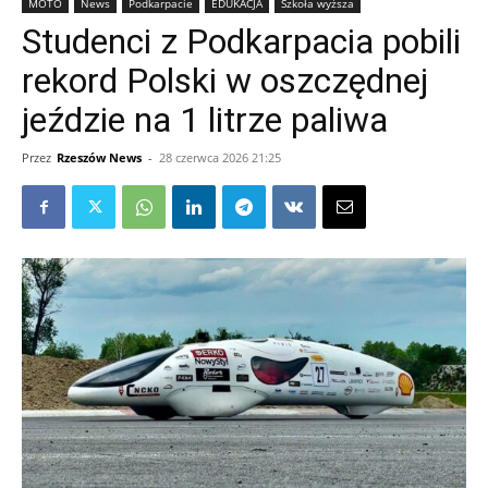
MOTO
News
Podkarpacie
EDUKACJA
Szkoła wyższa
Studenci z Podkarpacia pobili
rekord Polski w oszczędnej
jeździe na 1 litrze paliwa
Przez
Rzeszów News
-
28 czerwca 2026 21:25