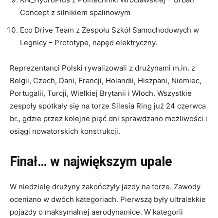
SKAP z Politechniki Warszawskiej – Urban Concept,
napęd elektryczny
SiMR Team z Politechniki Warszawskiej – Prototype,
napęd elektryczny
KN_HydroPlus z Politechniki Wrocławskiej – Urban
Concept z silnikiem spalinowym
Eco Drive Team z Zespołu Szkół Samochodowych w
Legnicy – Prototype, napęd elektryczny.
Reprezentanci Polski rywalizowali z drużynami m.in. z
Belgii, Czech, Dani, Francji, Holandii, Hiszpani, Niemiec,
Portugalii, Turcji, Wielkiej Brytanii i Włoch. Wszystkie
zespoły spotkały się na torze Silesia Ring już 24 czerwca
br., gdzie przez kolejne pięć dni sprawdzano możliwości i
osiągi nowatorskich konstrukcji.