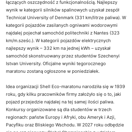
studentom z politechniki w Nantes (Francja), której
pojazd przejechał blisko 1 095 km na jednej kWh.
Drugą kategorią był Urban Concept – dla
przypominających wyglądem pojazdów miejskich,
łączących oszczędność z funkcjonalnością. Najlepszy
wynik w kategorii silników spalinowych uzyskał zespół
Technical University of Denmark (331 km/litrze paliwa). W
kategorii pojazdów zasilanych ogniwami wodorowymi
najdalej pojechał samochód politechniki z Nantes (323
km/m.sześc.). W kategorii pojazdów elektrycznych
najlepszy wynik – 332 km na jednej kWh – uzyskał
samochód skonstruowany przez studentów Szechenyi
Istvan University. Oficjalne wyniki tegorocznego
maratonu zostaną ogłoszone w poniedziałek.
Idea organizacji Shell Eco-maratonu narodziła się w 1939