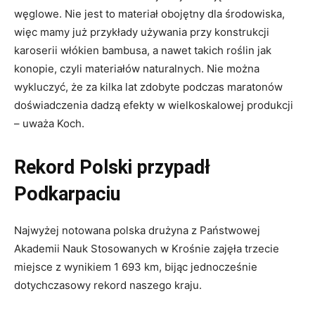
Zdaniem Kocha, przy opracowywaniu nowych, wyjątkowo
oszczędnych modeli, widoczne są także trendy
uwzględniające ochronę środowiska.
– Całkiem niedawno obudowy tych pojazdów były
tworzone z drewna i stali. Jej miejsce zajęło włókno
węglowe. Nie jest to materiał obojętny dla środowiska,
więc mamy już przykłady używania przy konstrukcji
karoserii włókien bambusa, a nawet takich roślin jak
konopie, czyli materiałów naturalnych. Nie można
wykluczyć, że za kilka lat zdobyte podczas maratonów
doświadczenia dadzą efekty w wielkoskalowej produkcji
– uważa Koch.
Rekord Polski przypadł
Podkarpaciu