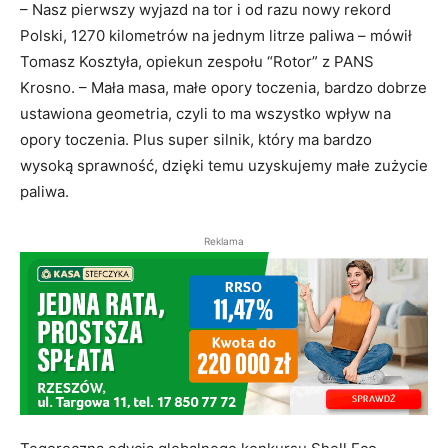
Najwyżej notowana polska drużyna z Państwowej
Akademii Nauk Stosowanych w Krośnie zajęła trzecie
miejsce z wynikiem 1 693 km, bijąc jednocześnie
dotychczasowy rekord naszego kraju.
– Nasz pierwszy wyjazd na tor i od razu nowy rekord
Polski, 1270 kilometrów na jednym litrze paliwa – mówił
Tomasz Kosztyła, opiekun zespołu “Rotor” z PANS
Krosno. – Mała masa, małe opory toczenia, bardzo dobrze
ustawiona geometria, czyli to ma wszystko wpływ na
opory toczenia. Plus super silnik, który ma bardzo
wysoką sprawność, dzięki temu uzyskujemy małe zużycie
paliwa.
Reklama