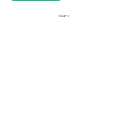
WSPIERAJ RZESZÓW NEWS
Reklama