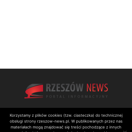
Korzystamy z plików cookies (tzw. ciasteczka) do technicznej
obsługi strony rzeszow-news.pl. W publikowanych przez nas
materiałach mogą znajdować się treści pochodzące z innych