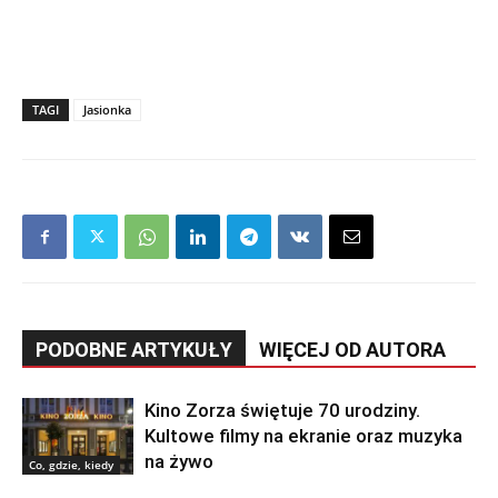
TAGI
Jasionka
PODOBNE ARTYKUŁY
WIĘCEJ OD AUTORA
Kino Zorza świętuje 70 urodziny.
Kultowe filmy na ekranie oraz muzyka
na żywo
Co, gdzie, kiedy