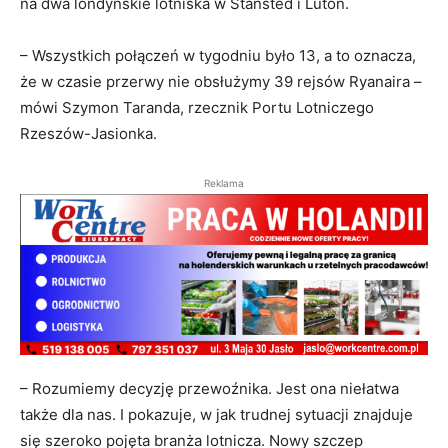
na dwa londyńskie lotniska w Stansted i Luton.
– Wszystkich połączeń w tygodniu było 13, a to oznacza,
że w czasie przerwy nie obsłużymy 39 rejsów Ryanaira –
mówi Szymon Taranda, rzecznik Portu Lotniczego
Rzeszów-Jasionka.
Reklama
– Rozumiemy decyzję przewoźnika. Jest ona niełatwa
także dla nas. I pokazuje, w jak trudnej sytuacji znajduje
się szeroko pojęta branża lotnicza. Nowy szczep