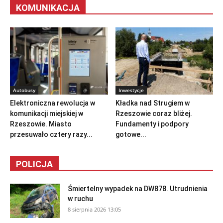
KOMUNIKACJA
Autobusy
Inwestycje
Elektroniczna rewolucja w
Kładka nad Strugiem w
komunikacji miejskiej w
Rzeszowie coraz bliżej.
Rzeszowie. Miasto
Fundamenty i podpory
przesuwało cztery razy...
gotowe...
POLICJA
Śmiertelny wypadek na DW878. Utrudnienia
w ruchu
8 sierpnia 2026 13:05