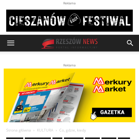
Reklama
Reklama
Strona główna
KULTURA
Co, gdzie, kiedy