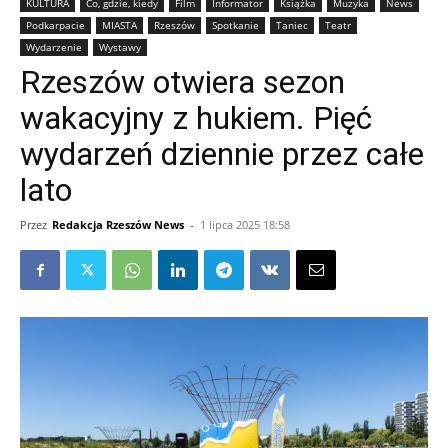
KULTURA
Co, gdzie, kiedy
Film
Informator
Książka
Muzyka
News
Podkarpacie
MIASTA
Rzeszów
Spotkanie
Taniec
Teatr
Wydarzenie
Wystawy
Rzeszów otwiera sezon
wakacyjny z hukiem. Pięć
wydarzeń dziennie przez całe
lato
Przez
Redakcja Rzeszów News
-
1 lipca 2025 18:58