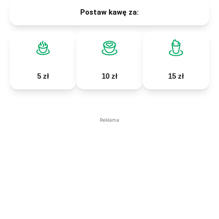
Postaw kawę za:
5 zł
10 zł
15 zł
Reklama