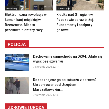
Autobusy
Inwestycje
Elektroniczna rewolucja w
Kładka nad Strugiem w
komunikacji miejskiej w
Rzeszowie coraz bliżej.
Rzeszowie. Miasto
Fundamenty i podpory
przesuwało cztery razy...
gotowe...
POLICJA
Dachowanie samochodu na DK94. Udało się
wyjść bez szwanku
7 sierpnia 2026 22:14
Rozpoznajesz go po tatuażu z sercem?
Ukradł rower pod Urzędem
Marszałkowskim...
7 sierpnia 2026 17:30
ZDROWIE I URODA