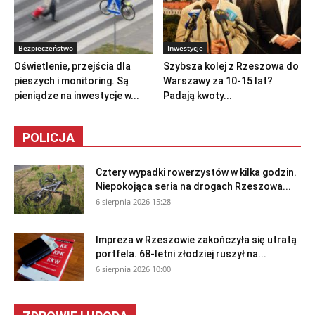
Bezpieczeństwo
Inwestycje
Oświetlenie, przejścia dla
Szybsza kolej z Rzeszowa do
pieszych i monitoring. Są
Warszawy za 10-15 lat?
pieniądze na inwestycje w...
Padają kwoty...
POLICJA
Cztery wypadki rowerzystów w kilka godzin.
Niepokojąca seria na drogach Rzeszowa...
6 sierpnia 2026 15:28
Impreza w Rzeszowie zakończyła się utratą
portfela. 68-letni złodziej ruszył na...
6 sierpnia 2026 10:00