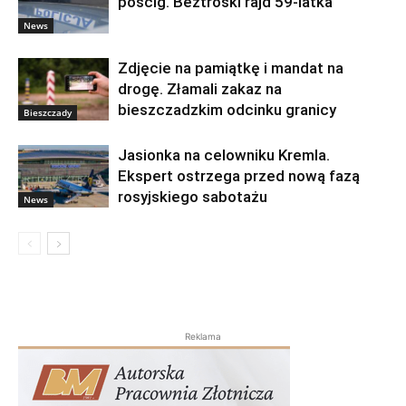
pościg. Beztroski rajd 59-latka
News
Zdjęcie na pamiątkę i mandat na
drogę. Złamali zakaz na
bieszczadzkim odcinku granicy
Bieszczady
Jasionka na celowniku Kremla.
Ekspert ostrzega przed nową fazą
rosyjskiego sabotażu
News
Reklama