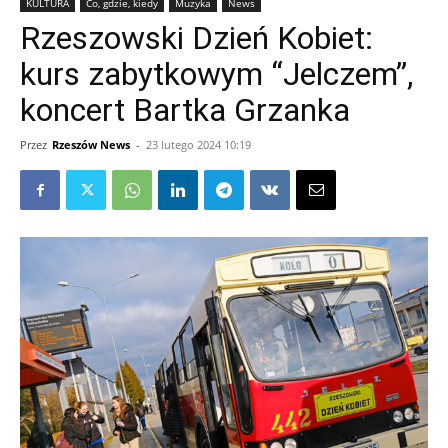
KULTURA
Co, gdzie, kiedy
Muzyka
News
Rzeszowski Dzień Kobiet:
kurs zabytkowym “Jelczem”,
koncert Bartka Grzanka
Przez
Rzeszów News
-
23 lutego 2024 10:19