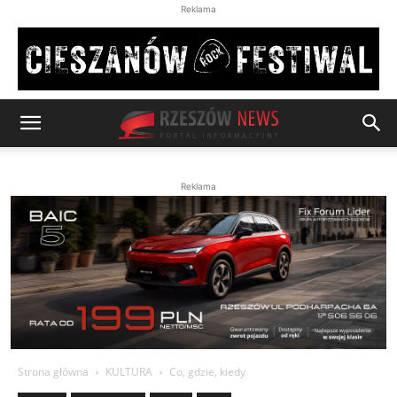
Reklama
Reklama
Strona główna
KULTURA
Co, gdzie, kiedy