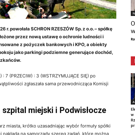
N
O
26 r. powołała SCHRON RZESZÓW Sp. z o.o. – spółkę
w
łożone przez nową ustawę o ochronie ludności i
Rz
nansowane z pożyczek bankowych i KPO, a obiekty
 pokoju jako parkingi podziemne generujące dochód,
eszkańców.
A) : 7 (PRZECIW) : 3 (WSTRZYMUJĄCE SIĘ) po
wątpliwości zgłaszała sama przewodnicząca Komisji
A
 szpital miejski i Podwisłocze
El
w 
Rz
rz miasta, krótko uzasadniając wybór formuły spółki
pr
ej nakłada na samorządy szereg zadań, które można