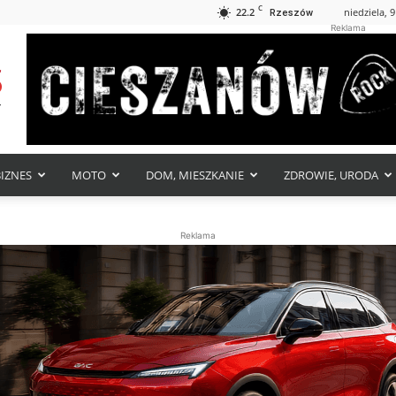
C
22.2
niedziela, 9
Rzeszów
Reklama
BIZNES
MOTO
DOM, MIESZKANIE
ZDROWIE, URODA
Reklama