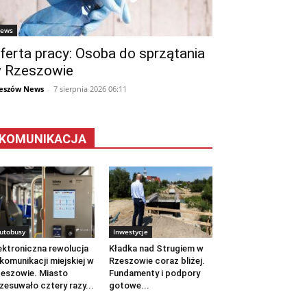
ews
ferta pracy: Osoba do sprzątania
 Rzeszowie
eszów News
-
7 sierpnia 2026 06:11
KOMUNIKACJA
utobusy
Inwestycje
ektroniczna rewolucja
Kładka nad Strugiem w
komunikacji miejskiej w
Rzeszowie coraz bliżej.
eszowie. Miasto
Fundamenty i podpory
zesuwało cztery razy...
gotowe...