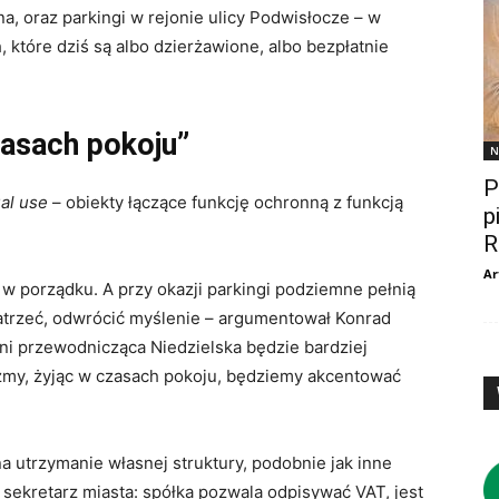
na, oraz parkingi w rejonie ulicy Podwisłocze – w
, które dziś są albo dzierżawione, albo bezpłatnie
zasach pokoju”
N
P
al use
– obiekty łączące funkcję ochronną z funkcją
p
R
Ar
t w porządku. A przy okazji parkingi podziemne pełnią
patrzeć, odwrócić myślenie – argumentował Konrad
ani przewodnicząca Niedzielska będzie bardziej
my, żyjąc w czasach pokoju, będziemy akcentować
a utrzymanie własnej struktury, podobnie jak inne
sekretarz miasta: spółka pozwala odpisywać VAT, jest