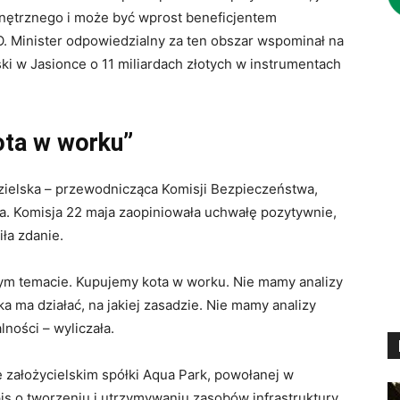
nętrznego i może być wprost beneficjentem
 Minister odpowiedzialny za ten obszar wspominał na
 w Jasionce o 11 miliardach złotych w instrumentach
ota w worku”
edzielska – przewodnicząca Komisji Bezpieczeństwa,
tna. Komisja 22 maja zaopiniowała uchwałę pozytywnie,
ła zdanie.
 tym temacie. Kupujemy kota w worku. Nie mamy analizy
ka ma działać, na jakiej zasadzie. Nie mamy analizy
ności – wyliczała.
 założycielskim spółki Aqua Park, powołanej w
pis o tworzeniu i utrzymywaniu zasobów infrastruktury