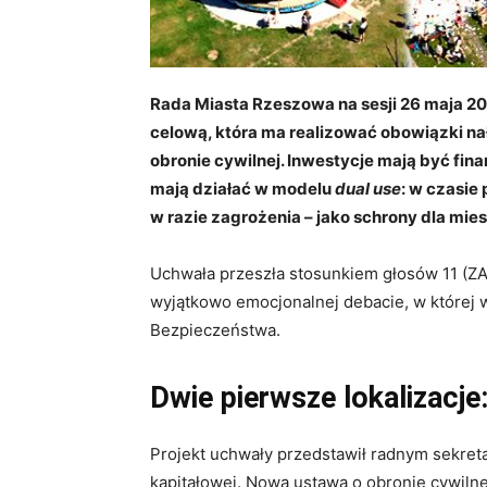
Rada Miasta Rzeszowa na sesji 26 maja 20
celową, która ma realizować obowiązki na
obronie cywilnej. Inwestycje mają być fi
mają działać w modelu
dual use
: w czasie
w razie zagrożenia – jako schrony dla mi
Uchwała przeszła stosunkiem głosów 11 (Z
wyjątkowo emocjonalnej debacie, w której 
Bezpieczeństwa.
Dwie pierwsze lokalizacje:
Projekt uchwały przedstawił radnym sekreta
kapitałowej. Nowa ustawa o obronie cywiln