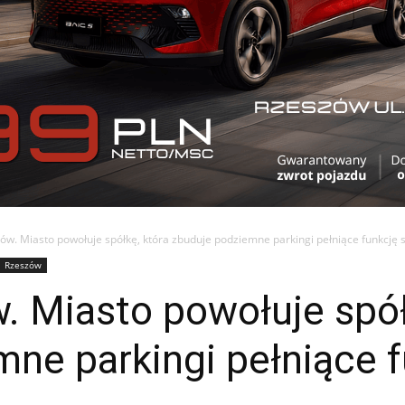
ów. Miasto powołuje spółkę, która zbuduje podziemne parkingi pełniące funkcję
Rzeszów
 Miasto powołuje spół
ne parkingi pełniące 