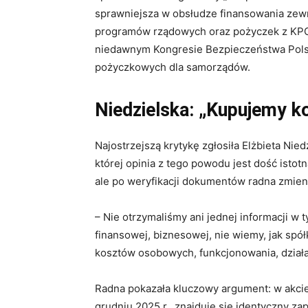
sprawniejsza w obsłudze finansowania zew
programów rządowych oraz pożyczek z KPO.
niedawnym Kongresie Bezpieczeństwa Polski
pożyczkowych dla samorządów.
Niedzielska: „Kupujemy k
Najostrzejszą krytykę zgłosiła Elżbieta Ni
której opinia z tego powodu jest dość isto
ale po weryfikacji dokumentów radna zmieni
– Nie otrzymaliśmy ani jednej informacji w
finansowej, biznesowej, nie wiemy, jak spół
kosztów osobowych, funkcjonowania, działal
Radna pokazała kluczowy argument: w akcie
grudniu 2025 r., znajduje się identyczny za