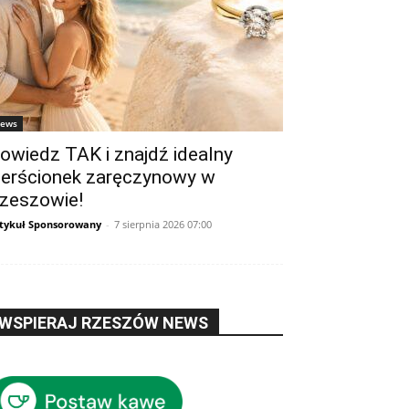
ews
owiedz TAK i znajdź idealny
ierścionek zaręczynowy w
zeszowie!
tykuł Sponsorowany
-
7 sierpnia 2026 07:00
WSPIERAJ RZESZÓW NEWS