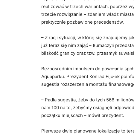
realizować w trzech wariantach: poprzez wy
trzecie rozwiązanie – zdaniem władz miasta
praktycznie pozbawione precedensów.
– Z racji sytuacji, w której się znajdujemy 
już teraz się nim zająć – tłumaczyli przeds
bliskość granicy oraz tzw. przesmyk suwalsk
Bezpośrednim impulsem do powołania spółk
Aquaparku. Prezydent Konrad Fijołek poinf
sugestia rozszerzenia montażu finansoweg
– Padła sugestia, żeby do tych 566 milionó
nam 100 na to, żebyśmy osiągnęli odpowiedn
początku miejscach – mówił prezydent.
Pierwsze dwie planowane lokalizacje to ter