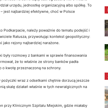
dział urzędu, jednostkę organizacyjną albo spółkę. To
 – jest najbardziej efektywne, choć w Polsce
jako Podkarpacie, należy poważnie do tematu podejść i
tawiciele Ratusza, przywołując kontekst geopolityczny:
i jako rejony najbardziej narażone.
i były rozmowy z bankami w sprawie finansowania
ormował, że to właśnie ze strony banków padła
o o kwotę przeznaczoną na schrony.
w pożyczki wraz z odsetkami chętnie dorzucą jeszcze
ią skalę działań właśnie w tych newralgicznych na
en przy Klinicznym Szpitalu Miejskim, gdzie miałaby