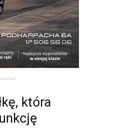
 schronów?
kę, która
funkcję