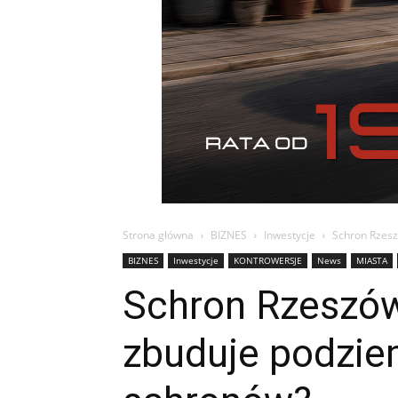
Strona główna
BIZNES
Inwestycje
Schron Rzesz
BIZNES
Inwestycje
KONTROWERSJE
News
MIASTA
Schron Rzeszów.
zbuduje podziem