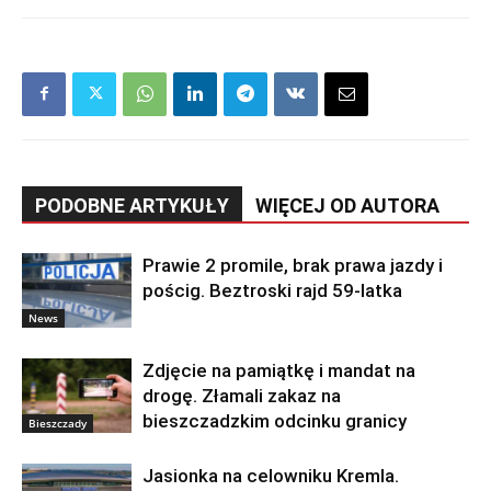
PODOBNE ARTYKUŁY
WIĘCEJ OD AUTORA
Prawie 2 promile, brak prawa jazdy i
pościg. Beztroski rajd 59-latka
News
Zdjęcie na pamiątkę i mandat na
drogę. Złamali zakaz na
bieszczadzkim odcinku granicy
Bieszczady
Jasionka na celowniku Kremla.