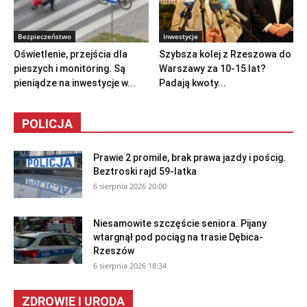
Bezpieczeństwo
Inwestycje
Oświetlenie, przejścia dla
Szybsza kolej z Rzeszowa do
pieszych i monitoring. Są
Warszawy za 10-15 lat?
pieniądze na inwestycje w...
Padają kwoty...
POLICJA
Prawie 2 promile, brak prawa jazdy i pościg.
Beztroski rajd 59-latka
6 sierpnia 2026 20:00
Niesamowite szczęście seniora. Pijany
wtargnął pod pociąg na trasie Dębica-
Rzeszów
6 sierpnia 2026 18:34
ZDROWIE I URODA