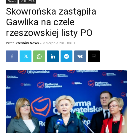
News
POLITYKA
Skowrońska zastąpiła
Gawlika na czele
rzeszowskiej listy PO
Przez
Rzeszów News
-
8 sierpnia 2015 00:01