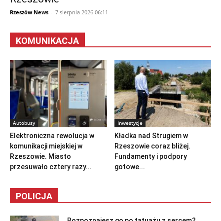
Rzeszów News
-
7 sierpnia 2026 06:11
KOMUNIKACJA
Autobusy
Inwestycje
Elektroniczna rewolucja w
Kładka nad Strugiem w
komunikacji miejskiej w
Rzeszowie coraz bliżej.
Rzeszowie. Miasto
Fundamenty i podpory
przesuwało cztery razy...
gotowe...
POLICJA
Rozpoznajesz go po tatuażu z sercem?