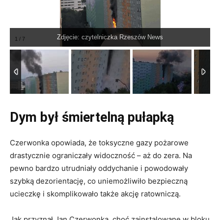
Zdjęcie: czytelniczka Rzeszów News
1
/
7
Dym był śmiertelną pułapką
Czerwonka opowiada, że toksyczne gazy pożarowe
drastycznie ograniczały widoczność – aż do zera. Na
pewno bardzo utrudniały oddychanie i powodowały
szybką dezorientację, co uniemożliwiło bezpieczną
ucieczkę i skomplikowało także akcję ratowniczą.
Jak przyznał Jan Czerwonka, choć zainstalowane w bloku