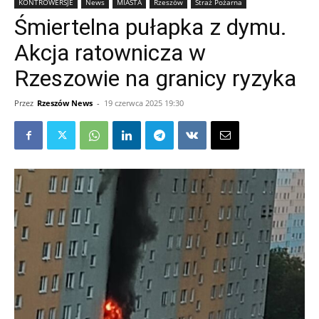
KONTROWERSJE
News
MIASTA
Rzeszów
Straż Pożarna
Śmiertelna pułapka z dymu.
Akcja ratownicza w
Rzeszowie na granicy ryzyka
Przez
Rzeszów News
-
19 czerwca 2025 19:30