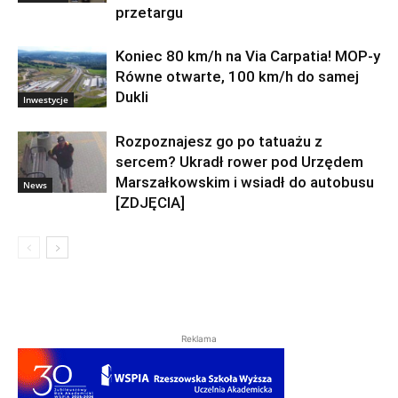
przetargu
Koniec 80 km/h na Via Carpatia! MOP-y
Równe otwarte, 100 km/h do samej
Dukli
Inwestycje
Rozpoznajesz go po tatuażu z
sercem? Ukradł rower pod Urzędem
Marszałkowskim i wsiadł do autobusu
News
[ZDJĘCIA]
Reklama