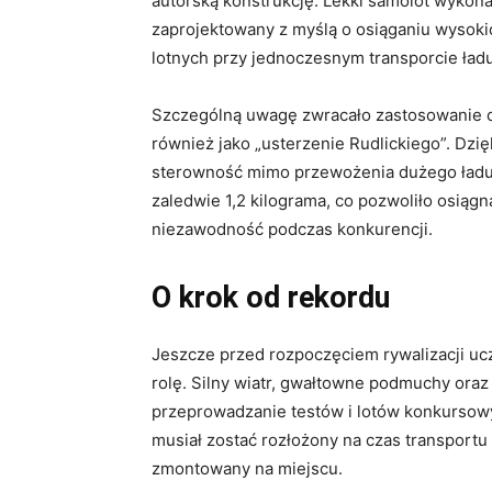
autorską konstrukcję. Lekki samolot wyko
zaprojektowany z myślą o osiąganiu wysoki
lotnych przy jednoczesnym transporcie ład
Szczególną uwagę zwracało zastosowanie ch
również jako „usterzenie Rudlickiego”. Dzi
sterowność mimo przewożenia dużego ładunk
zaledwie 1,2 kilograma, co pozwoliło osiąg
niezawodność podczas konkurencji.
O krok od rekordu
Jeszcze przed rozpoczęciem rywalizacji uc
rolę. Silny wiatr, gwałtowne podmuchy ora
przeprowadzanie testów i lotów konkursow
musiał zostać rozłożony na czas transportu 
zmontowany na miejscu.