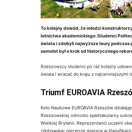
To kolejny dowód, że młodzi konstruktorz
lotnictwa akademickiego. Studenci Politec
świata i zdobyli najwyższe laury podczas 
samolot był o krok od historycznego rekord
Rzeszowscy studenci po raz kolejny udowodn
świata i wracać do kraju z najcenniejszymi t
Triumf EUROAVIA Rzesz
Koło Naukowe EUROAVIA Rzeszów działające
Rzeszowskiej odniosło spektakularny suk
Wielkiej Brytanii. Reprezentanci uczelni oka
zdobywając pierwsze miejsce w klasyfikacji