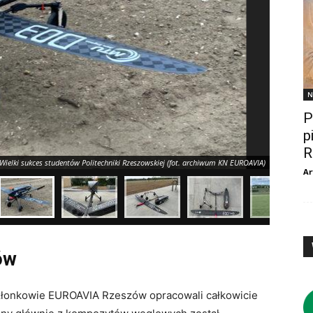
N
P
p
R
 Wielki sukces studentów Politechniki Rzeszowskiej (fot. archiwum KN EUROAVIA)
Ar
ów
członkowie EUROAVIA Rzeszów opracowali całkowicie