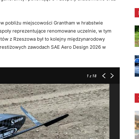
 w pobliżu miejscowości Grantham w hrabstwie
zespoły reprezentujące renomowane uczelnie, w tym
entów z Rzeszowa był to kolejny międzynarodowy
 prestiżowych zawodach SAE Aero Design 2026 w
1
z 18