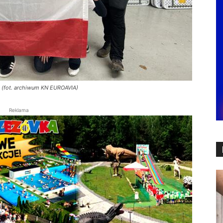
j (fot. archiwum KN EUROAVIA)
Reklama