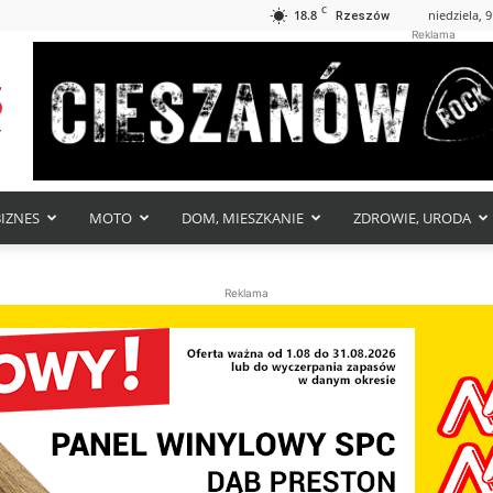
C
18.8
niedziela, 9
Rzeszów
Reklama
BIZNES
MOTO
DOM, MIESZKANIE
ZDROWIE, URODA
Reklama