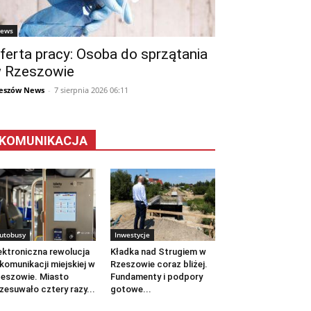
ews
ferta pracy: Osoba do sprzątania
 Rzeszowie
eszów News
-
7 sierpnia 2026 06:11
KOMUNIKACJA
utobusy
Inwestycje
ektroniczna rewolucja
Kładka nad Strugiem w
komunikacji miejskiej w
Rzeszowie coraz bliżej.
eszowie. Miasto
Fundamenty i podpory
zesuwało cztery razy...
gotowe...