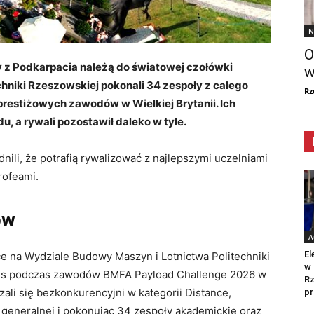
N
O
y z Podkarpacia należą do światowej czołówki
w
hniki Rzeszowskiej pokonali 34 zespoły z całego
Rz
prestiżowych zawodów w Wielkiej Brytanii. Ich
u, a rywali pozostawił daleko w tyle.
ili, że potrafią rywalizować z najlepszymi uczelniami
rofeami.
ów
A
El
 na Wydziale Budowy Maszyn i Lotnictwa Politechniki
w 
ces podczas zawodów BMFA Payload Challenge 2026 w
Rz
zali się bezkonkurencyjni w kategorii Distance,
pr
 generalnej i pokonując 34 zespoły akademickie oraz