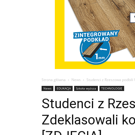
Strona główna
News
Studenci z Rzeszowa podbili W
News
EDUKACJA
Szkoła wyższa
TECHNOLOGIE
Studenci z Rzes
Zdeklasowali ko