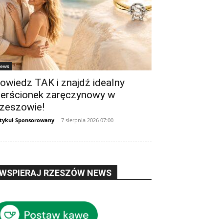
ews
owiedz TAK i znajdź idealny
ierścionek zaręczynowy w
zeszowie!
Zdjęcie: Wielki sukces studentów Politechniki Rze
tykuł Sponsorowany
-
7 sierpnia 2026 07:00
WSPIERAJ RZESZÓW NEWS