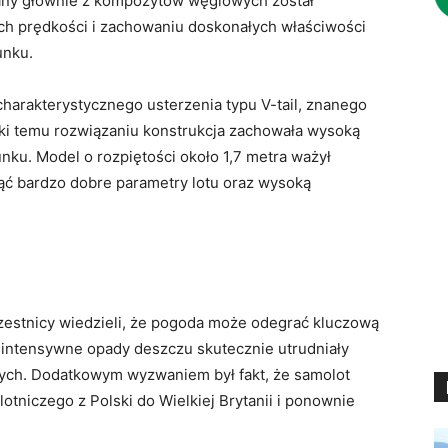
nany głównie z kompozytów węglowych został
ch prędkości i zachowaniu doskonałych właściwości
unku.
arakterystycznego usterzenia typu V-tail, znanego
ęki temu rozwiązaniu konstrukcja zachowała wysoką
u. Model o rozpiętości około 1,7 metra ważył
nąć bardzo dobre parametry lotu oraz wysoką
zestnicy wiedzieli, że pogoda może odegrać kluczową
z intensywne opady deszczu skutecznie utrudniały
ych. Dodatkowym wyzwaniem był fakt, że samolot
lotniczego z Polski do Wielkiej Brytanii i ponownie