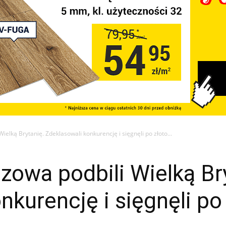
ielką Brytanię. Zdeklasowali konkurencję i sięgnęli po złoto...
zowa podbili Wielką Br
nkurencję i sięgnęli po