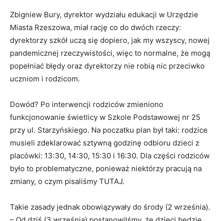
Zbigniew Bury, dyrektor wydziału edukacji w Urzędzie
Miasta Rzeszowa, miał rację co do dwóch rzeczy:
dyrektorzy szkół uczą się dopiero, jak my wszyscy, nowej
pandemicznej rzeczywistości, więc to normalne, że mogą
popełniać błędy oraz dyrektorzy nie robią nic przeciwko
uczniom i rodzicom.
Dowód? Po interwencji rodziców zmieniono
funkcjonowanie świetlicy w Szkole Podstawowej nr 25
przy ul. Starzyńskiego. Na poczatku plan był taki: rodzice
musieli zdeklarować sztywną godzinę odbioru dzieci z
placówki: 13:30, 14:30, 15:30 i 16:30. Dla części rodziców
było to problematyczne, ponieważ niektórzy pracują na
zmiany, o czym pisaliśmy TUTAJ.
Takie zasady jednak obowiązywały do środy (2 września).
– Od dziś (3 września) postanowilśmy, że dzieci będzie