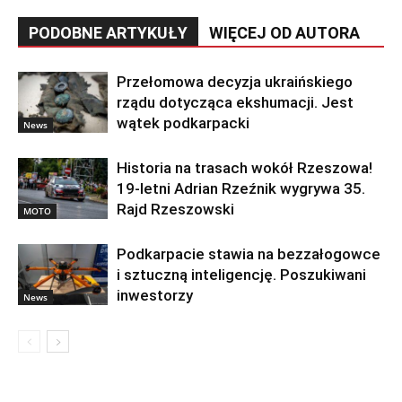
PODOBNE ARTYKUŁY
WIĘCEJ OD AUTORA
Przełomowa decyzja ukraińskiego
rządu dotycząca ekshumacji. Jest
wątek podkarpacki
News
Historia na trasach wokół Rzeszowa!
19-letni Adrian Rzeźnik wygrywa 35.
Rajd Rzeszowski
MOTO
Podkarpacie stawia na bezzałogowce
i sztuczną inteligencję. Poszukiwani
inwestorzy
News