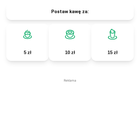
Postaw kawę za:
5 zł
10 zł
15 zł
Reklama