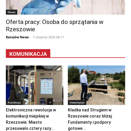
News
Oferta pracy: Osoba do sprzątania w
Rzeszowie
Rzeszów News
-
7 sierpnia 2026 06:11
KOMUNIKACJA
Autobusy
Inwestycje
Elektroniczna rewolucja w
Kładka nad Strugiem w
komunikacji miejskiej w
Rzeszowie coraz bliżej.
Rzeszowie. Miasto
Fundamenty i podpory
przesuwało cztery razy...
gotowe...