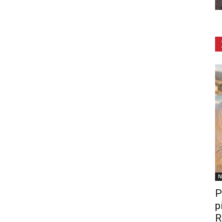
N
P
p
R