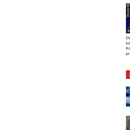
A
El
ko
Rz
pr