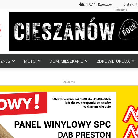
C
17.7
piątek, 7
Rzeszów
Reklama
IZNES
MOTO
DOM, MIESZKANIE
ZDROWIE, URODA
Reklama