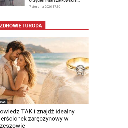
Urzędem Marszałkowskim...
7 sierpnia 2026 17:30
ZDROWIE I URODA
ews
owiedz TAK i znajdź idealny
ierścionek zaręczynowy w
zeszowie!