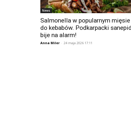
News
Salmonella w popularnym mięsie
do kebabów. Podkarpacki sanepi
bije na alarm!
Anna Miler
-
24 maja 2026 17:11