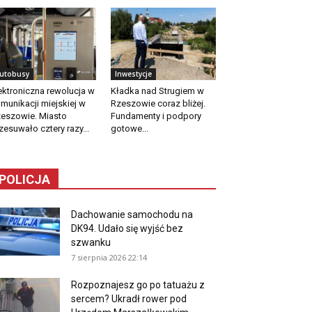
utobusy
Inwestycje
ektroniczna rewolucja w
Kładka nad Strugiem w
munikacji miejskiej w
Rzeszowie coraz bliżej.
eszowie. Miasto
Fundamenty i podpory
zesuwało cztery razy...
gotowe...
POLICJA
Dachowanie samochodu na
DK94. Udało się wyjść bez
szwanku
7 sierpnia 2026 22:14
Rozpoznajesz go po tatuażu z
sercem? Ukradł rower pod