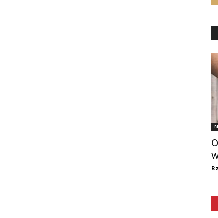
N
O
w
R