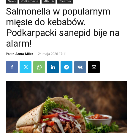
News
Podkarpacie
MIASTA
Rzeszów
Salmonella w popularnym
mięsie do kebabów.
Podkarpacki sanepid bije na
alarm!
Przez
Anna Miler
-
24 maja 2026 17:11