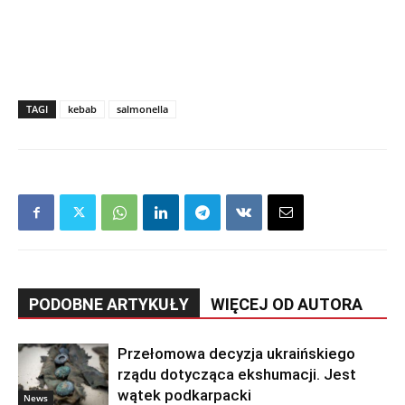
TAGI
kebab
salmonella
PODOBNE ARTYKUŁY
WIĘCEJ OD AUTORA
Przełomowa decyzja ukraińskiego
rządu dotycząca ekshumacji. Jest
wątek podkarpacki
News