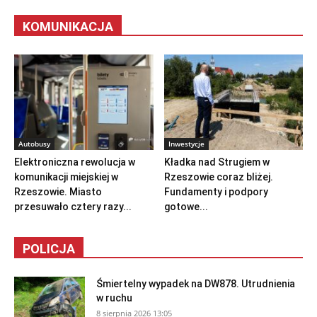
KOMUNIKACJA
Autobusy
Inwestycje
Elektroniczna rewolucja w
Kładka nad Strugiem w
komunikacji miejskiej w
Rzeszowie coraz bliżej.
Rzeszowie. Miasto
Fundamenty i podpory
przesuwało cztery razy...
gotowe...
POLICJA
Śmiertelny wypadek na DW878. Utrudnienia
w ruchu
8 sierpnia 2026 13:05