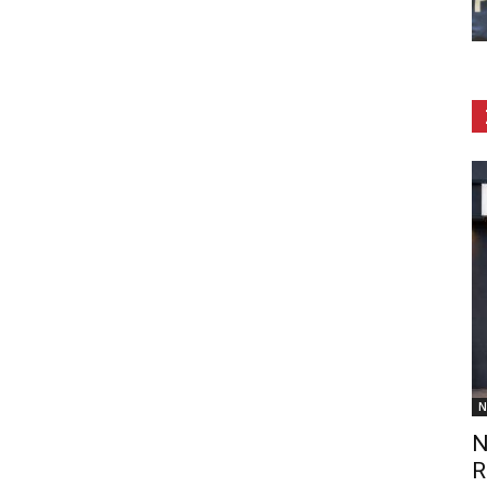
N
N
R