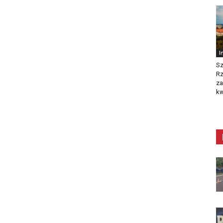
I
Sz
R
za
kw