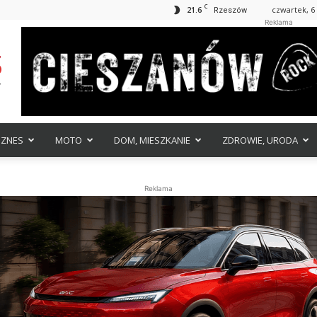
C
21.6
czwartek, 6 
Rzeszów
Reklama
IZNES
MOTO
DOM, MIESZKANIE
ZDROWIE, URODA
Reklama