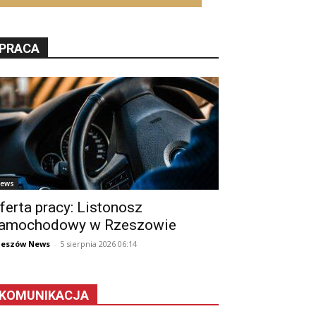
PRACA
ews
ferta pracy: Listonosz
amochodowy w Rzeszowie
zeszów News
-
5 sierpnia 2026 06:14
KOMUNIKACJA