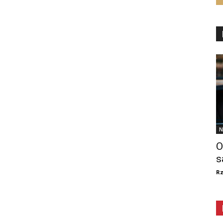
N
O
s
R