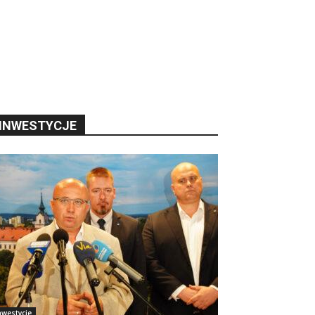
INWESTYCJE
nwestycje