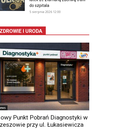
do szpitala
5 sierpnia 2026 12:00
ZDROWIE I URODA
ews
owy Punkt Pobrań Diagnostyki w
zeszowie przy ul. Łukasiewicza