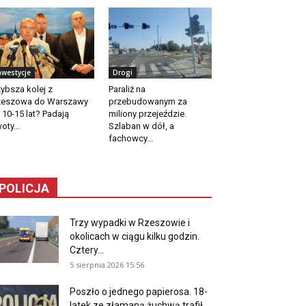
nwestycje
Drogi
ybsza kolej z
Paraliż na
zeszowa do Warszawy
przebudowanym za
 10-15 lat? Padają
miliony przejeździe.
oty...
Szlaban w dół, a
fachowcy...
POLICJA
Trzy wypadki w Rzeszowie i
okolicach w ciągu kilku godzin.
Cztery...
5 sierpnia 2026 15:56
Poszło o jednego papierosa. 18-
latek ze złamaną żuchwą trafił