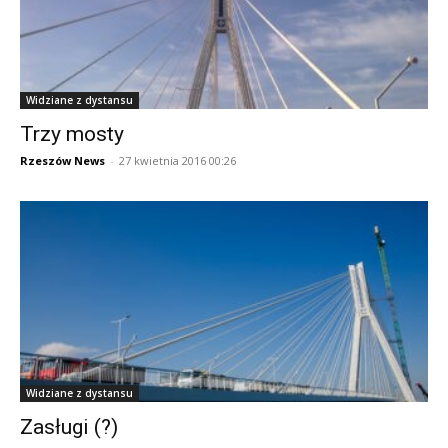
Widziane z dystansu
Trzy mosty
Rzeszów News
-
27 kwietnia 2016 00:26
Widziane z dystansu
Zasługi (?)