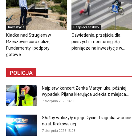
Inwestycje
Bezpieczeństwo
Kładka nad Strugiem w
Oświetlenie, przejścia dla
Rzeszowie coraz bliżej.
pieszych i monitoring. Są
Fundamenty i podpory
pieniądze na inwestycje w...
gotowe...
POLICJA
Najpierw koncert Zenka Martyniuka, później
wypadek. Pijana kierująca uciekła z miejsca...
7 sierpnia 2026 16:00
Służby walczyły o jego życie. Tragedia w aucie
na ul. Krakowskiej
7 sierpnia 2026 13:03