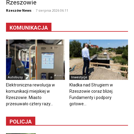
Rzeszowie
Rzeszów News
-
7 sierpnia 2026 06:11
KOMUNIKACJA
Autobusy
Inwestycje
Elektroniczna rewolucja w
Kładka nad Strugiem w
komunikacji miejskiej w
Rzeszowie coraz bliżej.
Rzeszowie. Miasto
Fundamenty i podpory
przesuwało cztery razy...
gotowe...
POLICJA